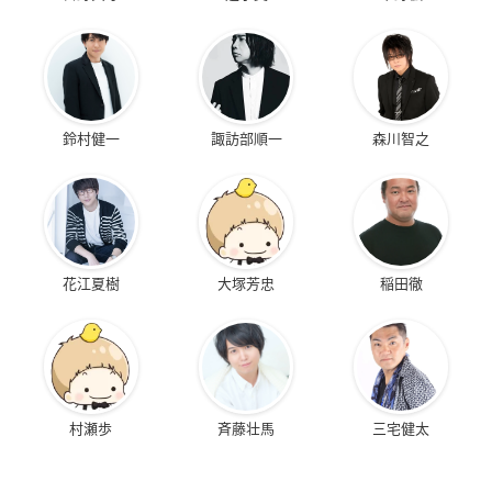
鈴村健一
諏訪部順一
森川智之
花江夏樹
大塚芳忠
稲田徹
村瀬歩
斉藤壮馬
三宅健太