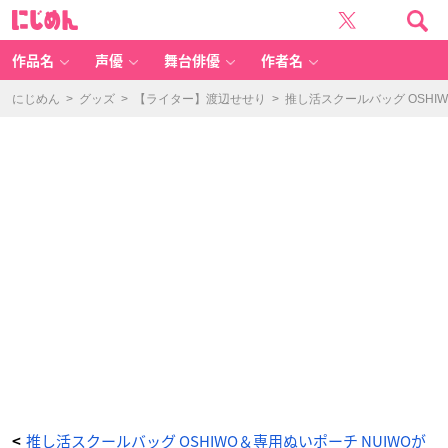
推
に
し
じ
活
め
ス
ん
ク
ー
作品名
声優
舞台俳優
作者名
ル
バ
ッ
グ
にじめん
>
グッズ
>
【ライター】渡辺せせり
>
推し活スクールバッグ OSH
O
S
HI
W
O
使
用
イ
メ
ー
ジ
-
ア
ニ
メ
情
報
サ
イ
ト
に
じ
め
ん
推し活スクールバッグ OSHIWO＆専用ぬいポーチ NUIWOが
<