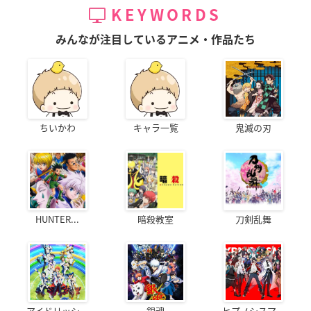
KEYWORDS
みんなが注目しているアニメ・作品たち
ちいかわ
キャラ一覧
鬼滅の刃
HUNTER...
暗殺教室
刀剣乱舞
アイドリッシ...
銀魂
ヒプノシスマ...