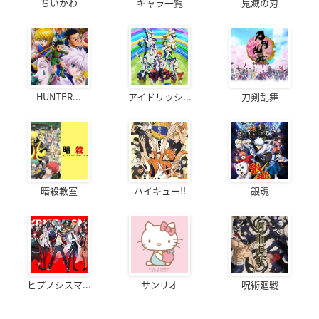
ちいかわ
キャラ一覧
鬼滅の刃
HUNTER...
アイドリッシ...
刀剣乱舞
暗殺教室
ハイキュー!!
銀魂
ヒプノシスマ...
サンリオ
呪術廻戦