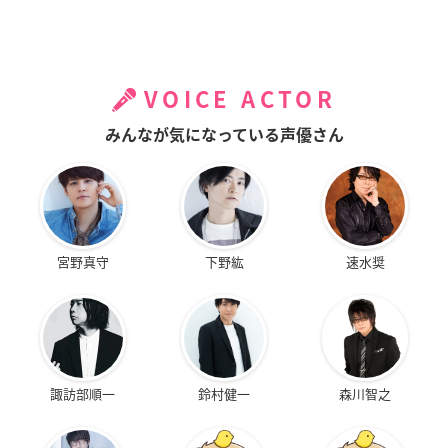
VOICE ACTOR
みんなが気になっている声優さん
宮野真守
下野紘
速水奨
諏訪部順一
鈴村健一
森川智之