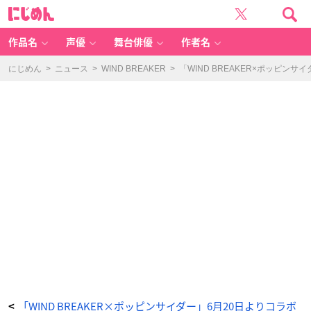
「W
に
IN
じ
D
め
B
ん
R
E
作品名
声優
舞台俳優
作者名
A
K
E
R
にじめん
>
ニュース
>
WIND BREAKER
>
「WIND BREAKER×ポッピ
×
ポ
ッ
ピ
ン
サ
イ
ダ
ー」
蘇
枋
隼
飛
×
ス
ト
ロ
ベ
リ
ー
風
味
-
ア
ニ
メ
情
報
サ
イ
ト
に
じ
め
「WIND BREAKER×ポッピンサイダー」6月20日よりコラボ
<
ん