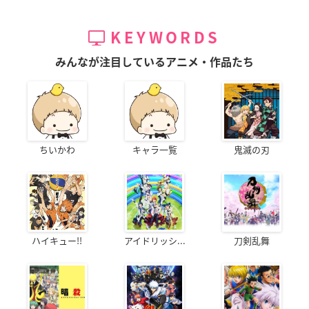
KEYWORDS
みんなが注目しているアニメ・作品たち
ちいかわ
キャラ一覧
鬼滅の刃
ハイキュー!!
アイドリッシ...
刀剣乱舞