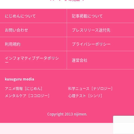
にじめんについて
記事掲載について
お問い合わせ
プレスリリース送付先
利用規約
プライバシーポリシー
インフォマティブデータポリシ
運営会社
ー
kusuguru
media
アニメ情報［にじめん］
科学ニュース［ナゾロジー］
メンタルケア［ココロジー］
心理テスト［シンリ］
Copyright 2013 nijimen.