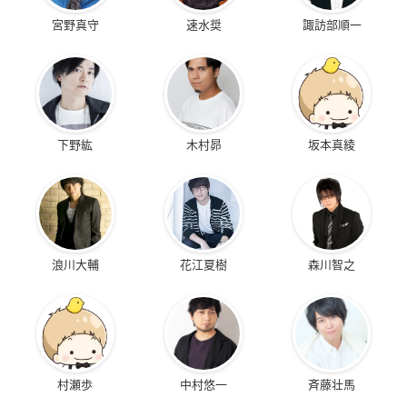
宮野真守
速水奨
諏訪部順一
下野紘
木村昴
坂本真綾
浪川大輔
花江夏樹
森川智之
村瀬歩
中村悠一
斉藤壮馬