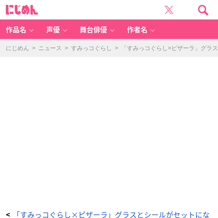
「す
に
み
じ
っ
め
コ
ん
ぐ
ら
作品名
声優
舞台俳優
作者名
し
×
ピ
ザ
にじめん
>
ニュース
>
すみっコぐらし
>
「すみっコぐらし×ピザーラ」グラ
ー
ラ」
コ
ラ
ボ
オ
リ
ジ
ナ
ル
シ
ー
ル
-
ア
ニ
メ
情
報
サ
イ
ト
に
じ
め
ん
「すみっコぐらし×ピザーラ」グラスとシールがセットにな
<