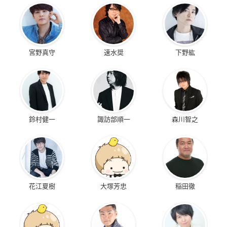
宮野真守
速水奨
下野紘
鈴村健一
諏訪部順一
森川智之
花江夏樹
大塚芳忠
稲田徹