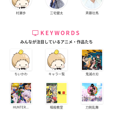
村瀬歩
三宅健太
斉藤壮馬
KEYWORDS
みんなが注目しているアニメ・作品たち
ちいかわ
キャラ一覧
鬼滅の刃
HUNTER...
暗殺教室
刀剣乱舞