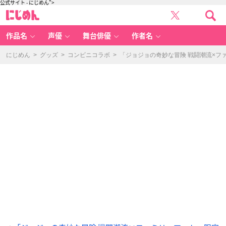
公式サイト - にじめん">
引
に
用：
じ
「フ
め
ァ
ん
ミ
リ
作品名
声優
舞台俳優
作者名
ー
マ
ー
ト」
にじめん
>
グッズ
>
コンビニコラボ
>
「ジョジョの奇妙な冒険 戦闘潮流×ファ
公
式
サ
イ
ト
-
ア
ニ
メ
情
報
サ
イ
ト
に
じ
め
ん