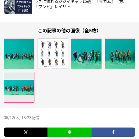
渋さに痺れるジジイキャラ15選！『金カム』土方、
『ワンピ』レイリ…
この記事の他の画像（全5枚）
06/12(木) 18:23配信