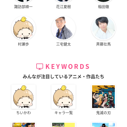
諏訪部順一
花江夏樹
稲田徹
村瀬歩
三宅健太
斉藤壮馬
KEYWORDS
みんなが注目しているアニメ・作品たち
ちいかわ
キャラ一覧
鬼滅の刃