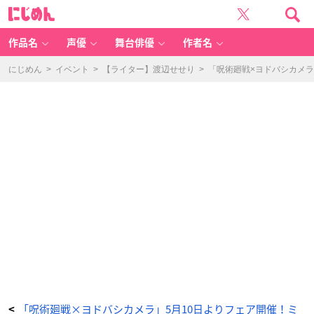
「呪
に
術
じ
廻
め
戦
ん
×
ヨ
作品名
声優
舞台俳優
作者名
ド
バ
シ
カ
にじめん
>
イベント
>
【ライター】渡辺せせり
>
「呪術廻戦×ヨドバシカメラ
メ
ラ」
フ
ェ
ア
グ
ッ
ズ
-
ア
ニ
メ
情
報
サ
イ
ト
に
じ
め
ん
「呪術廻戦×ヨドバシカメラ」5月10日よりフェア開催！ミ
<