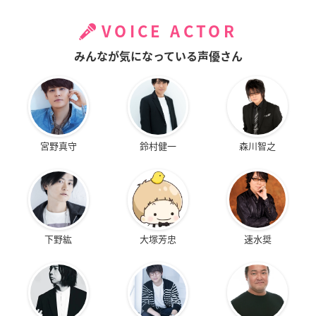
VOICE ACTOR
みんなが気になっている声優さん
宮野真守
鈴村健一
森川智之
下野紘
大塚芳忠
速水奨