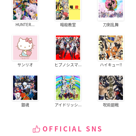
HUNTER...
暗殺教室
刀剣乱舞
サンリオ
ヒプノシスマ...
ハイキュー!!
銀魂
アイドリッシ...
呪術廻戦
OFFICIAL SNS