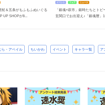
イベント
フェア
ニュース
虎杖＆五条がもふもふぬいぐる
「銀魂×萩市」銀時たちとトビ
UP SHOPが8...
玄関口でお出迎え♪「銀魂暦」10月
むら・アベイル
ちいかわ
イベント
キャラ一覧
ア