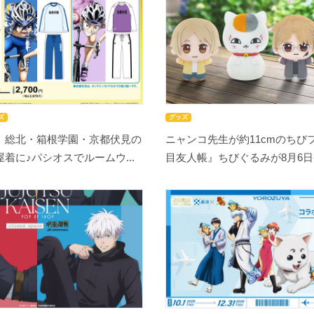
ズ
グッズ
』総北・箱根学園・京都伏見の
ニャンコ先生が約11cmのちび
着に♪パシオスでルームウ...
目友人帳』ちびぐるみが8月6日登