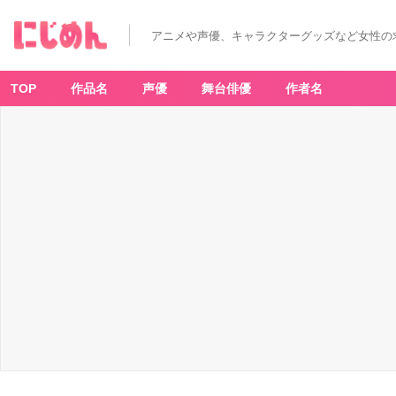
J
R
東
アニメや声優、キャラクターグッズなど女性の
京
駅
限
定！
し
TOP
作品名
声優
舞台俳優
作者名
っ
と
り
食
感
の
「カ
ー
ビ
ィ
の
ス
ト
ロ
ベ
リ
ー
バ
ー
ガ
ー」
新
作
が
4
月
1
8
日
よ
り
発
売
_
1