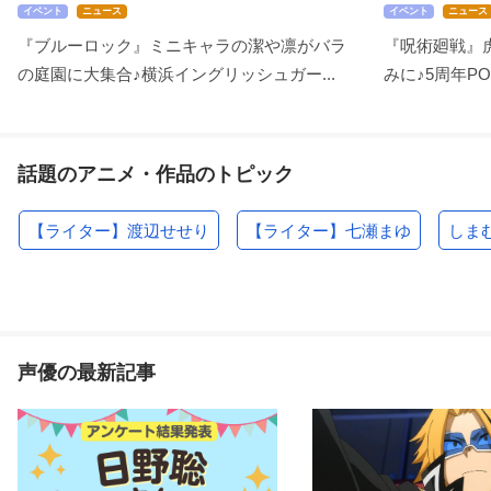
イベント
ニュース
イベント
ニュース
『ブルーロック』ミニキャラの潔や凛がバラ
『呪術廻戦』
の庭園に大集合♪横浜イングリッシュガー...
みに♪5周年POP 
話題のアニメ・作品のトピック
【ライター】渡辺せせり
【ライター】七瀬まゆ
しま
声優の最新記事