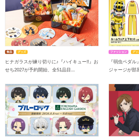
食品
グッズ
ファッション
グッ
ヒナガラスが練り切りに♪『ハイキュー!!』お
『弱虫ペダル
せち2027が予約開始、全51品目...
ジャージが部屋