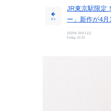
番
目
の
JR東京駅限
画
像
-
ア
ー」新作が4月
ニ
戻る
メ
情
報
サ
イ
ト
2025年 04月11日
に
Friday 10:33
じ
め
ん