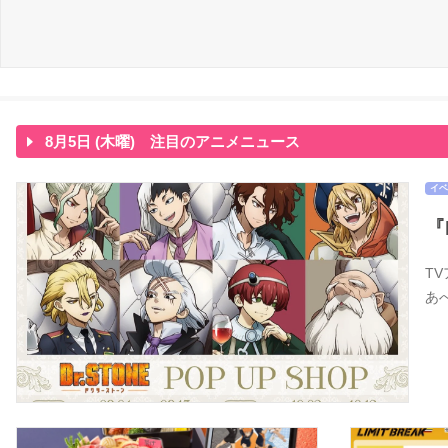
8月5日 (木曜) 注目のアニメニュース
イベ
『
T
あ