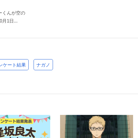
ーくんが空の
1日...
ンケート結果
ナガノ