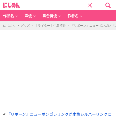
『リ
に
ボ
じ
ー
め
ン』
ん
ニ
ュ
作品名
声優
舞台俳優
作者名
ー
ボ
ン
ゴ
にじめん
>
グッズ
>
【ライター】中島清香
>
『リボーン』ニューボンゴレリ
レ
リ
ン
グ
が
本
格
シ
ル
バ
ー
リ
ン
グ
に
な
っ
て
登
場！
ス
ト
ー
ン
の
刻
印
ま
で
再
現
◎
_
3
『リボーン』ニューボンゴレリングが本格シルバーリングに
<
番