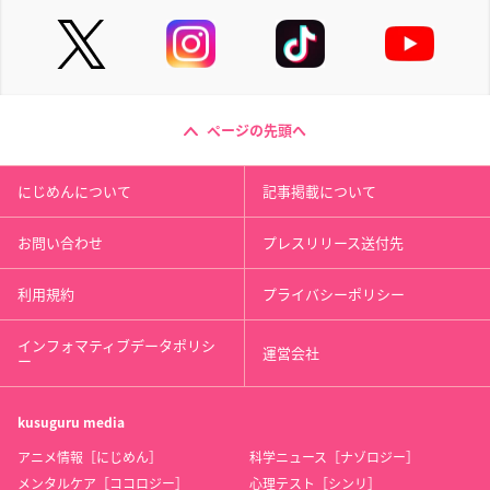
ページの先頭へ
にじめんについて
記事掲載について
お問い合わせ
プレスリリース送付先
利用規約
プライバシーポリシー
インフォマティブデータポリシ
運営会社
ー
kusuguru
media
アニメ情報［にじめん］
科学ニュース［ナゾロジー］
メンタルケア［ココロジー］
心理テスト［シンリ］