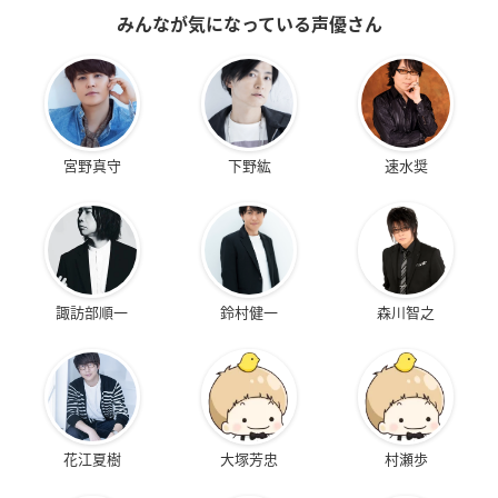
みんなが気になっている声優さん
宮野真守
下野紘
速水奨
諏訪部順一
鈴村健一
森川智之
花江夏樹
大塚芳忠
村瀬歩