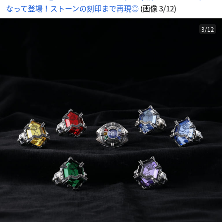
目
なって登場！ストーンの刻印まで再現◎
(画像 3/12)
の
画
像
-
ア
3/12
ニ
メ
情
報
サ
イ
ト
に
じ
め
ん