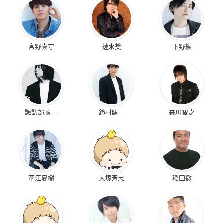
宮野真守
速水奨
下野紘
諏訪部順一
鈴村健一
森川智之
花江夏樹
大塚芳忠
稲田徹