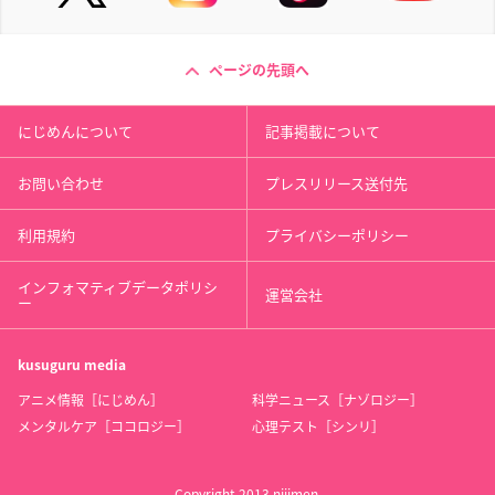
ページの先頭へ
にじめんについて
記事掲載について
お問い合わせ
プレスリリース送付先
利用規約
プライバシーポリシー
インフォマティブデータポリシ
運営会社
ー
kusuguru
media
アニメ情報［にじめん］
科学ニュース［ナゾロジー］
メンタルケア［ココロジー］
心理テスト［シンリ］
Copyright 2013 nijimen.