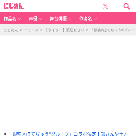
「銀
に
魂
じ
×
め
ぼ
ん
て
ぢ
作品名
声優
舞台俳優
作者名
ゅ
う
®
グ
にじめん
>
ニュース
>
【ライター】渡辺せせり
>
「銀魂×ぼてぢゅう®グル
ル
ー
プ」
桂
の
2
色
焼
そ
ば
-
ア
ニ
メ
情
報
サ
イ
ト
に
じ
め
ん
「銀魂×ぼてぢゅう®グループ」コラボ決定！銀さんや土方
<