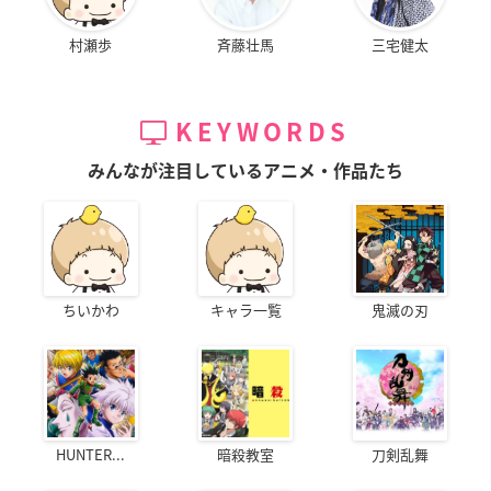
村瀬歩
斉藤壮馬
三宅健太
KEYWORDS
みんなが注目しているアニメ・作品たち
ちいかわ
キャラ一覧
鬼滅の刃
HUNTER...
暗殺教室
刀剣乱舞