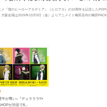
メ『僕のヒーローアカデミア』（ヒロアカ）の10周年を記念したPOPUPSTOR
、大阪会場は2026年10月9日（金）よりアニメイト梅田店内の梅田PACK
中が尊い♪『デュラララ!!×
SHOPが渋谷で8...