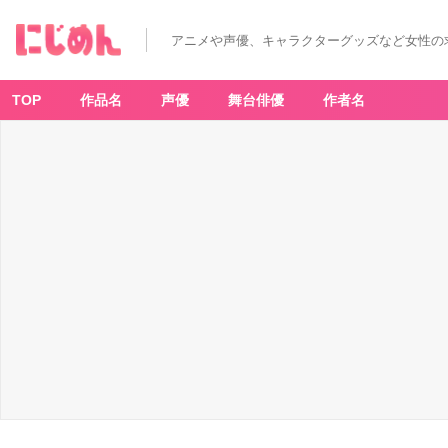
1
ヶ
月
アニメや声優、キャラクターグッズなど女性の
の
サ
ブ
ス
ク
TOP
作品名
声優
舞台俳優
作者名
代
は
6
3％
が
「3,
0
0
0
円
未
満」
-
ア
ニ
メ
情
報
サ
イ
ト
に
じ
め
ん