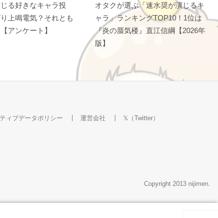
演じる好きなキャラ投
オタクが選ぶ「速水奨が演じるキ
ぱり上鳴電気？それとも
ャラ」ランキングTOP10！1位は
？【アンケート】
『炎の蜃気楼』直江信綱【2026年
版】
ティブデータポリシー
運営会社
𝕏（Twitter）
Copyright 2013 nijimen.