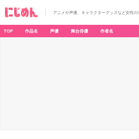
「ズ
ー
ト
アニメや声優、キャラクターグッズなど女性の
ピ
ア」
O
H
M
TOP
作品名
声優
舞台俳優
作者名
Y
C
A
F
E
＜
ジ
ュ
デ
ィ
＞
キ
ャ
ロ
ッ
ト
パ
ス
タ
プ
レ
ー
ト
-
ア
ニ
メ
情
報
サ
イ
ト
に
じ