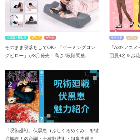
オタ活・推し活
グッズ
ゲーム
イベント
カフェ
そのまま寝落ちしてOK♪ 「ゲーミングロン
「A3!×アニ
グピロー」が8月発売！高さ7段階調整...
団員4名＆お花
『呪術廻戦』伏黒恵（ふしぐろめぐみ）を徹
底解説！名台詞・十種影法術・担当声優ま...