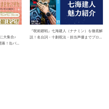
『呪術廻戦』七海建人（ナナミン）を徹底解
に大集合♪
説！名台詞・十劃呪法・担当声優までプロ...
幕！缶バ...