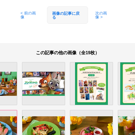
< 前の画
次の画
画像の記事に戻
像
像 >
る
この記事の他の画像（全19枚）