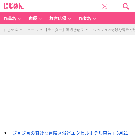
「ジ
に
ョ
じ
ジ
め
ョ
ん
の
奇
作品名
声優
舞台俳優
作者名
妙
な
冒
険
にじめん
>
ニュース
>
【ライター】渡辺せせり
>
「ジョジョの奇妙な冒険×
×
渋
谷
エ
ク
セ
ル
ホ
テ
ル
東
急」
ケ
ー
キ
①
-
ア
ニ
メ
情
報
サ
イ
ト
に
じ
め
ん
「ジョジョの奇妙な冒険×渋谷エクセルホテル東急」3月21
<