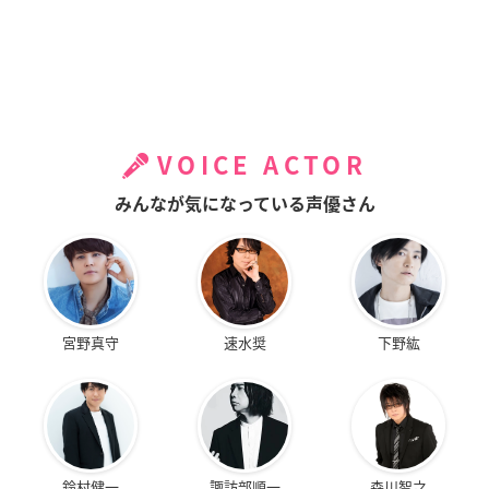
VOICE ACTOR
みんなが気になっている声優さん
宮野真守
速水奨
下野紘
鈴村健一
諏訪部順一
森川智之