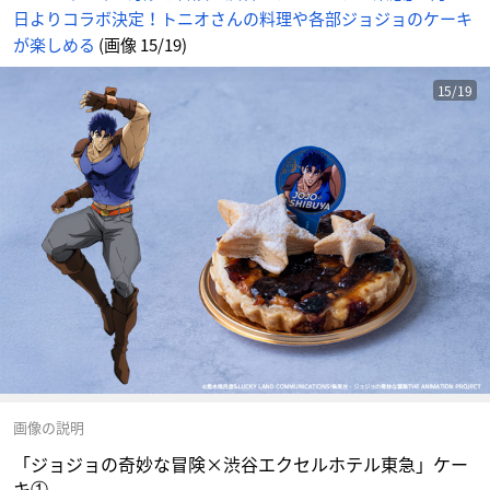
日よりコラボ決定！トニオさんの料理や各部ジョジョのケーキ
が楽しめる
(画像 15/19)
15/19
画像の説明
「ジョジョの奇妙な冒険×渋谷エクセルホテル東急」ケー
キ①