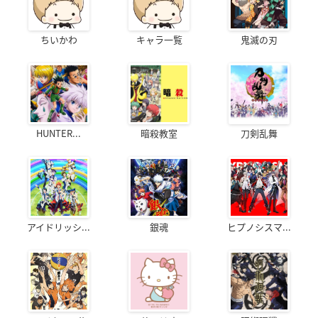
ちいかわ
キャラ一覧
鬼滅の刃
HUNTER...
暗殺教室
刀剣乱舞
アイドリッシ...
銀魂
ヒプノシスマ...