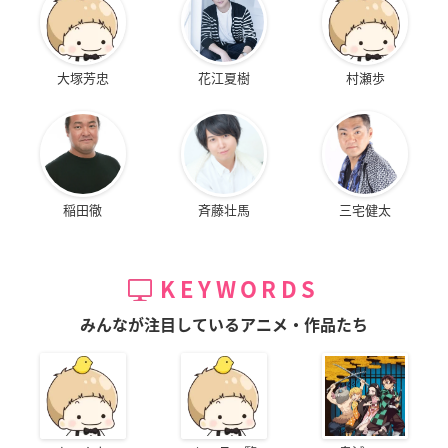
大塚芳忠
花江夏樹
村瀬歩
稲田徹
斉藤壮馬
三宅健太
KEYWORDS
みんなが注目しているアニメ・作品たち