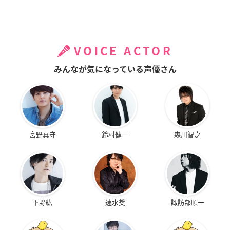
VOICE ACTOR
みんなが気になっている声優さん
宮野真守
鈴村健一
森川智之
下野紘
速水奨
諏訪部順一