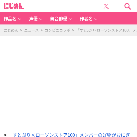
「す
に
と
じ
ぷ
め
り
ん
×
ロ
作品名
声優
舞台俳優
作者名
ー
ソ
ン
1
にじめん
>
ニュース
>
コンビニコラボ
>
「すとぷり×ローソンストア100」
0
0」
こ
ろ
ん
の
ウ
キ
ウ
キ
ば
な
な
ろ
ー
る
け
ー
き！
-
ア
ニ
メ
情
報
サ
イ
ト
に
じ
め
ん
「すとぷり×ローソンストア100」メンバーの好物がおにぎ
<