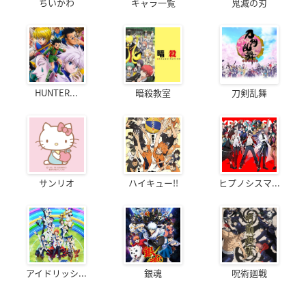
ちいかわ
キャラ一覧
鬼滅の刃
HUNTER...
暗殺教室
刀剣乱舞
サンリオ
ハイキュー!!
ヒプノシスマ...
アイドリッシ...
銀魂
呪術廻戦