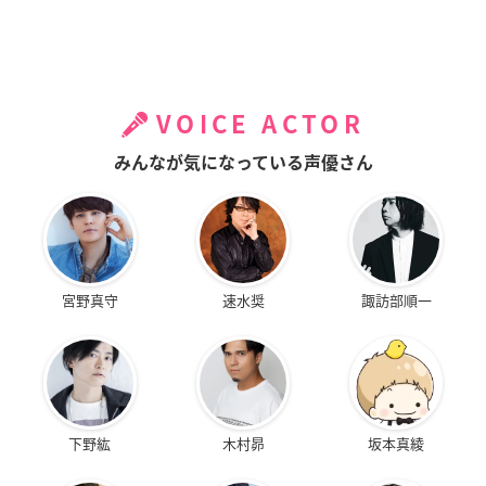
VOICE ACTOR
みんなが気になっている声優さん
宮野真守
速水奨
諏訪部順一
下野紘
木村昴
坂本真綾