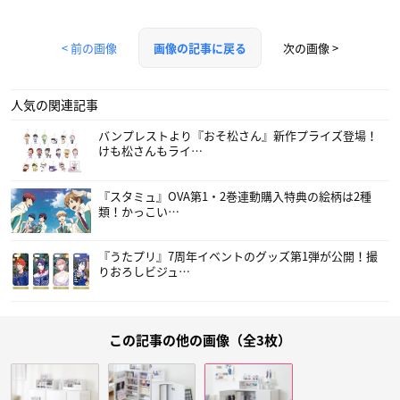
< 前の画像
次の画像 >
画像の記事に戻る
人気の関連記事
バンプレストより『おそ松さん』新作プライズ登場！
けも松さんもライ…
『スタミュ』OVA第1・2巻連動購入特典の絵柄は2種
類！かっこい…
『うたプリ』7周年イベントのグッズ第1弾が公開！撮
りおろしビジュ…
この記事の他の画像（全3枚）