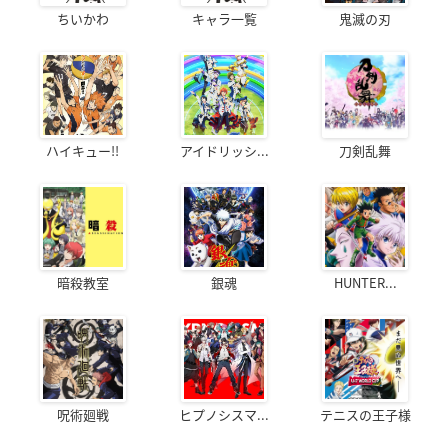
ちいかわ
キャラ一覧
鬼滅の刃
ハイキュー!!
アイドリッシ...
刀剣乱舞
暗殺教室
銀魂
HUNTER...
呪術廻戦
ヒプノシスマ...
テニスの王子様