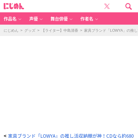
推
に
し
じ
活
め
収
ん
納
「O
作品名
声優
舞台俳優
作者名
S
HI
T
E
にじめん
>
グッズ
>
【ライター】中島清香
>
家具ブランド「LOWYA」の推
R
U
（オ
シ
テ
ル）」
-
ア
ニ
メ
情
報
サ
イ
ト
に
じ
め
ん
家具ブランド「LOWYA」の推し活収納棚が神！CDなら約680
<