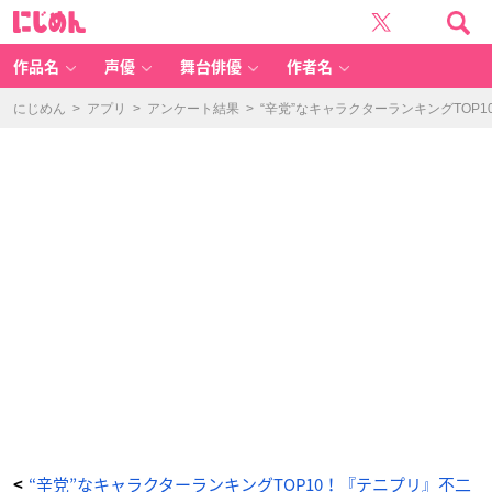
「辛
に
党
じ
な
め
キ
ん
ャ
ラ
作品名
声優
舞台俳優
作者名
ク
タ
ー」
ラ
にじめん
>
アプリ
>
アンケート結果
>
“辛党”なキャラクターランキングTOP
ン
キ
ン
グ
第
6
位：
『あ
ん
さ
ん
ぶ
る
ス
タ
ー
ズ!』
葵
ゆ
う
た
-
ア
ニ
メ
情
報
サ
イ
ト
に
じ
め
ん
“辛党”なキャラクターランキングTOP10！『テニプリ』不二
<