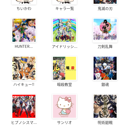
ちいかわ
キャラ一覧
鬼滅の刃
HUNTER...
アイドリッシ...
刀剣乱舞
ハイキュー!!
暗殺教室
銀魂
ヒプノシスマ...
サンリオ
呪術廻戦