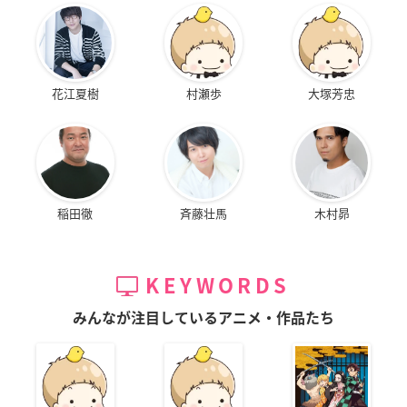
花江夏樹
村瀬歩
大塚芳忠
稲田徹
斉藤壮馬
木村昴
KEYWORDS
みんなが注目しているアニメ・作品たち