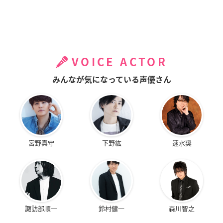
VOICE ACTOR
みんなが気になっている声優さん
宮野真守
下野紘
速水奨
諏訪部順一
鈴村健一
森川智之