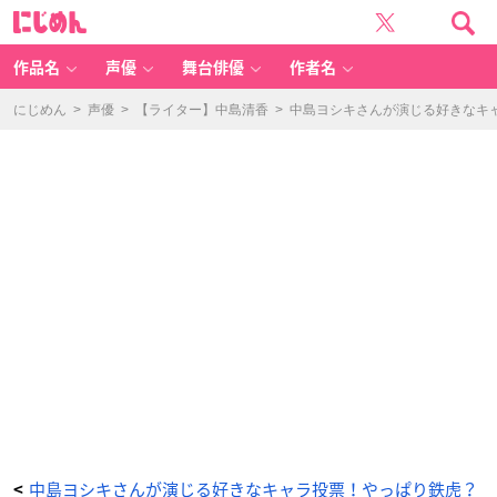
中
に
島
じ
ヨ
め
シ
ん
キ
（な
作品名
声優
舞台俳優
作者名
か
じ
ま
よ
にじめん
>
声優
>
【ライター】中島清香
>
中島ヨシキさんが演じる好きなキ
し
き）
さ
ん
-
ア
ニ
メ
情
報
サ
イ
ト
に
じ
め
ん
中島ヨシキさんが演じる好きなキャラ投票！やっぱり鉄虎？
<