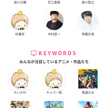
浪川大輔
花江夏樹
森川智之
村瀬歩
中村悠一
斉藤壮馬
KEYWORDS
みんなが注目しているアニメ・作品たち
ちいかわ
キャラ一覧
鬼滅の刃