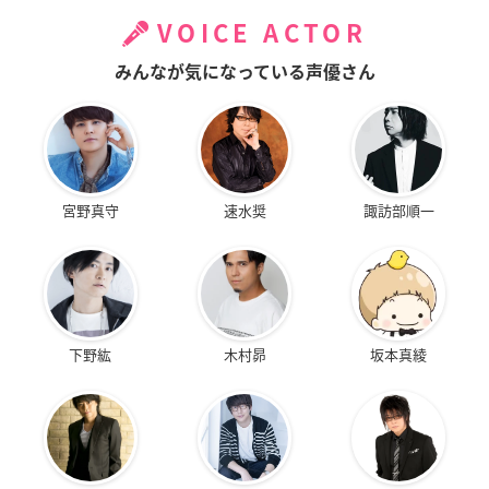
VOICE ACTOR
みんなが気になっている声優さん
宮野真守
速水奨
諏訪部順一
下野紘
木村昴
坂本真綾