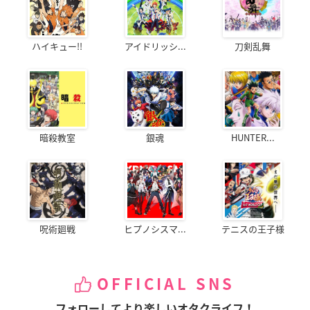
ハイキュー!!
アイドリッシ...
刀剣乱舞
暗殺教室
銀魂
HUNTER...
呪術廻戦
ヒプノシスマ...
テニスの王子様
OFFICIAL SNS
フォローしてより楽しいオタクライフ！