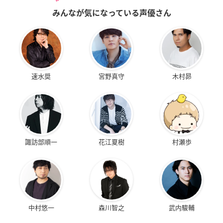
みんなが気になっている声優さん
速水奨
宮野真守
木村昴
諏訪部順一
花江夏樹
村瀬歩
中村悠一
森川智之
武内駿輔