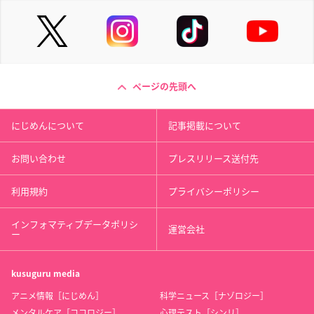
ページの先頭へ
にじめんについて
記事掲載について
お問い合わせ
プレスリリース送付先
利用規約
プライバシーポリシー
インフォマティブデータポリシ
運営会社
ー
kusuguru
media
アニメ情報［にじめん］
科学ニュース［ナゾロジー］
メンタルケア［ココロジー］
心理テスト［シンリ］