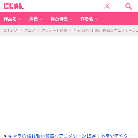
『ゴ
に
ー
じ
ル
め
デ
ん
ン
カ
作品名
声優
舞台俳優
作者名
ム
イ』
杉
元
にじめん
>
アニメ
>
アンケート結果
>
キャラの照れ顔が最高なアニメシーン
佐
一
-
ア
ニ
メ
情
報
サ
イ
ト
に
じ
め
ん
キャラの照れ顔が最高なアニメシーン15選！不良少年やクー
<