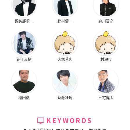
諏訪部順一
鈴村健一
森川智之
花江夏樹
大塚芳忠
村瀬歩
稲田徹
斉藤壮馬
三宅健太
KEYWORDS