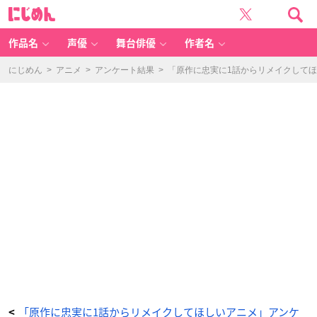
リ
に
メ
じ
イ
め
ク
ん
し
て
作品名
声優
舞台俳優
作者名
ほ
し
い
ア
にじめん
>
アニメ
>
アンケート結果
>
「原作に忠実に1話からリメイクしてほ
ニ
メ
『金
色
の
ガ
ッ
シ
ュ』
漫
画
の
画
像
-
ア
ニ
メ
情
報
サ
イ
ト
に
じ
め
ん
「原作に忠実に1話からリメイクしてほしいアニメ」アンケ
<