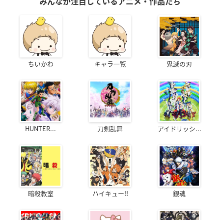
みんなが注目しているアニメ・作品たち
ちいかわ
キャラ一覧
鬼滅の刃
HUNTER...
刀剣乱舞
アイドリッシ...
暗殺教室
ハイキュー!!
銀魂