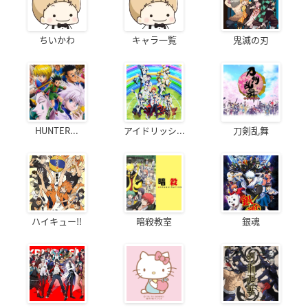
ちいかわ
キャラ一覧
鬼滅の刃
HUNTER...
アイドリッシ...
刀剣乱舞
ハイキュー!!
暗殺教室
銀魂