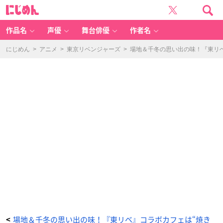
場
に
地
じ
の
め
焼
ん
き
そ
作品名
声優
舞台俳優
作者名
ば
風
モ
ン
にじめん
>
アニメ
>
東京リベンジャーズ
>
場地＆千冬の思い出の味！『東リベ
ブ
ラ
ン
-
ア
ニ
メ
情
報
サ
イ
ト
に
じ
め
ん
場地＆千冬の思い出の味！『東リベ』コラボカフェは“焼き
<