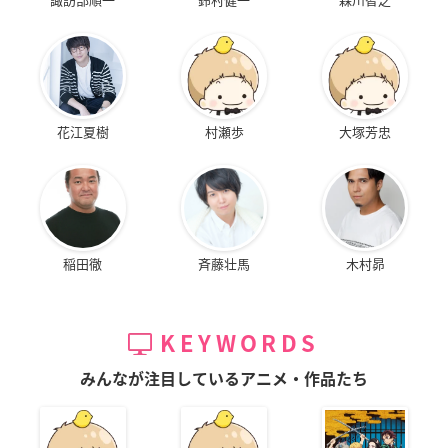
花江夏樹
村瀬歩
大塚芳忠
稲田徹
斉藤壮馬
木村昴
KEYWORDS
みんなが注目しているアニメ・作品たち