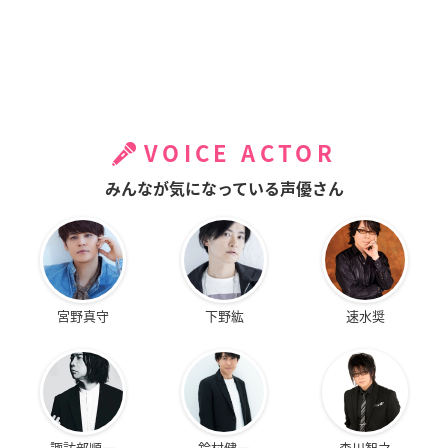
VOICE ACTOR
みんなが気になっている声優さん
宮野真守
下野紘
速水奨
諏訪部順一
鈴村健一
森川智之