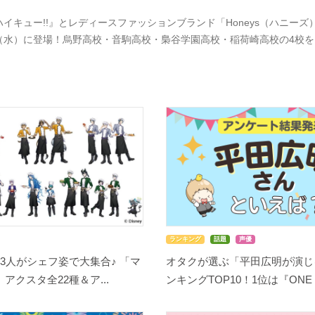
ハイキュー!!』とレディースファッションブランド「Honeys（ハニーズ）
（水）に登場！烏野高校・音駒高校・梟谷学園高校・稲荷崎高校の4校
ランキング
話題
声優
3人がシェフ姿で大集合♪ 「マ
オタクが選ぶ「平田広明が演じ
アクスタ全22種＆ア...
ンキングTOP10！1位は『ONE P.