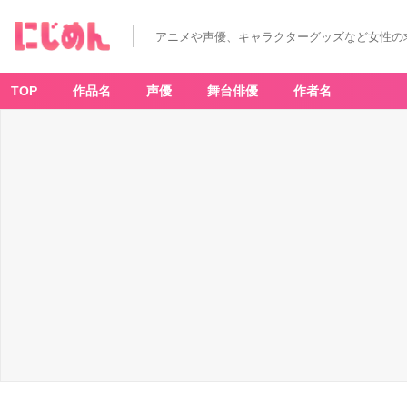
『お
そ
松
アニメや声優、キャラクターグッズなど女性の
さ
ん』
６
つ
子
TOP
作品名
声優
舞台俳優
作者名
×
好
物
「も
ぐ
も
ぐ
シ
リ
ー
ズ
缶
バ
ッ
チ」
発
売
決
定！
_
1
番
目
の
画
像
-
ア
ニ
メ
情
報
サ
イ
ト