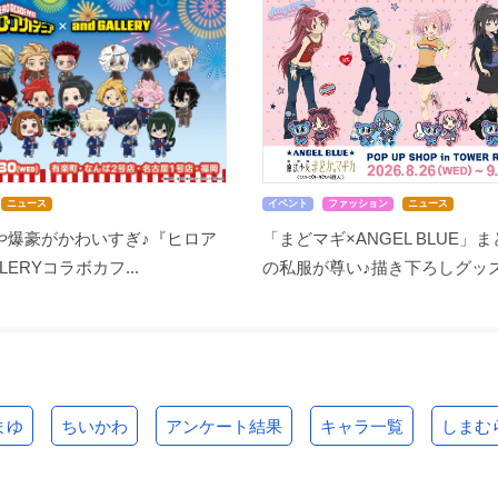
ニュース
イベント
ファッション
ニュース
や爆豪がかわいすぎ♪『ヒロア
「まどマギ×ANGEL BLUE」
LLERYコラボカフ...
の私服が尊い♪描き下ろしグッズ.
まゆ
ちいかわ
アンケート結果
キャラ一覧
しまむ