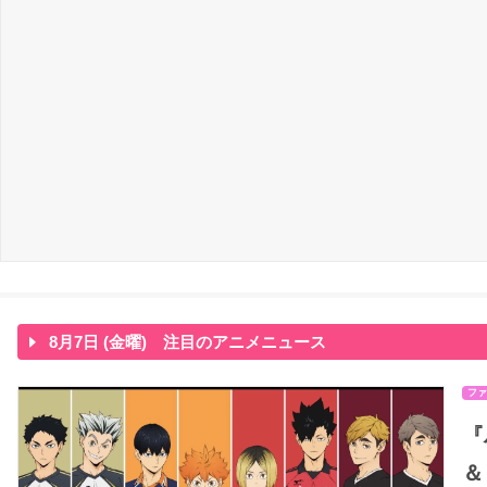
8月7日 (金曜) 注目のアニメニュース
ファ
『
＆