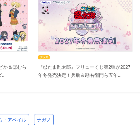
グッズ
まどか＆ほむら
『忍たま乱太郎』フリューくじ第2弾が2027
..
年冬発売決定！兵助＆勘右衛門ら五年...
ら・アベイル
ナガノ