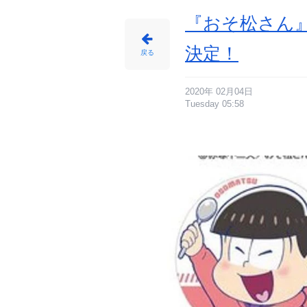
に
じ
め
『おそ松さん
ん
決定！
戻る
2020年 02月04日
Tuesday 05:58