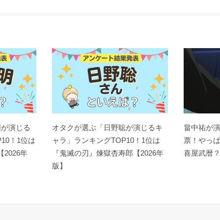
明が演じる
オタクが選ぶ「日野聡が演じるキ
畠中祐が
10！1位は
ャラ」ランキングTOP10！1位は
票！やっ
【2026年
『鬼滅の刃』煉󠄁獄杏寿郎【2026年
喜屋武暦
版】