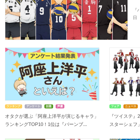
『
日
ランキング
アンケート
話題
声優
フェア
ニュース
オタクが選ぶ「阿座上洋平が演じるキャラ」
『ツイステ』2
ランキングTOP10！1位は『バーンブ...
スターシェフ」