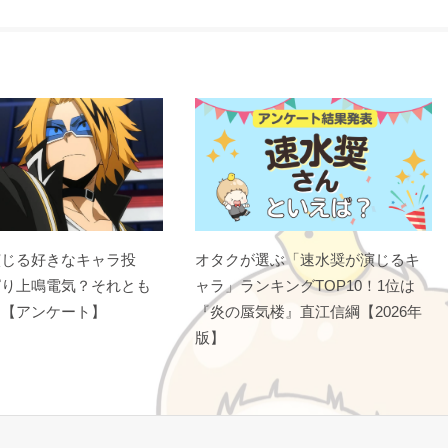
演じる好きなキャラ投
オタクが選ぶ「速水奨が演じるキ
ぱり上鳴電気？それとも
ャラ」ランキングTOP10！1位は
？【アンケート】
『炎の蜃気楼』直江信綱【2026年
版】