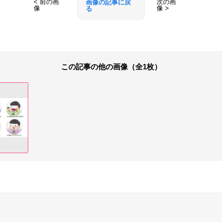
< 前の画
次の画
画像の記事に戻
像
像 >
る
この記事の他の画像（全1枚）