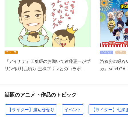
ニュース
イベント
カフェ
『アイナナ』四葉環のお願いで遠藤憲一がプ
浴衣姿の緑谷
リン作りに挑戦♪ 王様プリンとのコラボ...
カ』×and GA
話題のアニメ・作品のトピック
【ライター】渡辺せせり
イベント
【ライター】七瀬