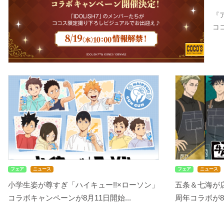
『
コ
フェア
ニュース
フェア
ニュース
小学生姿が尊すぎ「ハイキュー!!×ローソン」
五条＆七海が
コラボキャンペーンが8月11日開始...
周年コラボが8