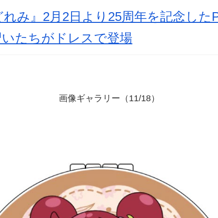
み』2月2日より25周年を記念したPOP
習いたちがドレスで登場
画像ギャラリー（11/18）