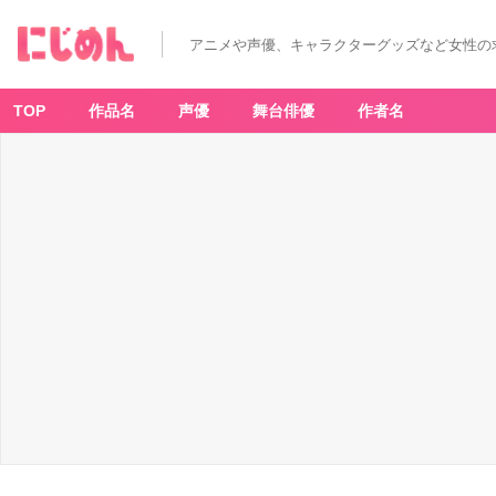
公
式
折
アニメや声優、キャラクターグッズなど女性の
り
た
た
み
ミ
TOP
作品名
声優
舞台俳優
作者名
ラ
ー
-
ア
ニ
メ
情
報
サ
イ
ト
に
じ
め
ん