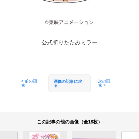
公式折りたたみミラー
< 前の画
次の画
画像の記事に戻
像
像 >
る
この記事の他の画像（全18枚）