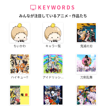
KEYWORDS
みんなが注目しているアニメ・作品たち
ちいかわ
キャラ一覧
鬼滅の刃
ハイキュー!!
アイドリッシ...
刀剣乱舞