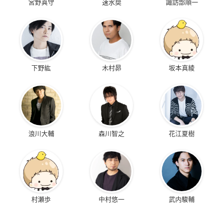
宮野真守
速水奨
諏訪部順一
下野紘
木村昴
坂本真綾
浪川大輔
森川智之
花江夏樹
村瀬歩
中村悠一
武内駿輔