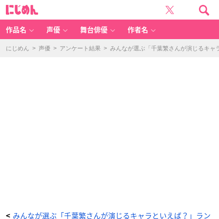
鬼
に
滅
じ
の
め
刃
ん
（善
逸
作品名
声優
舞台俳優
作者名
の
師
匠）
-
にじめん
>
声優
>
アンケート結果
>
みんなが選ぶ「千葉繁さんが演じるキャラと
ア
ニ
メ
情
報
サ
イ
ト
に
じ
め
ん
みんなが選ぶ「千葉繁さんが演じるキャラといえば？」ラン
<