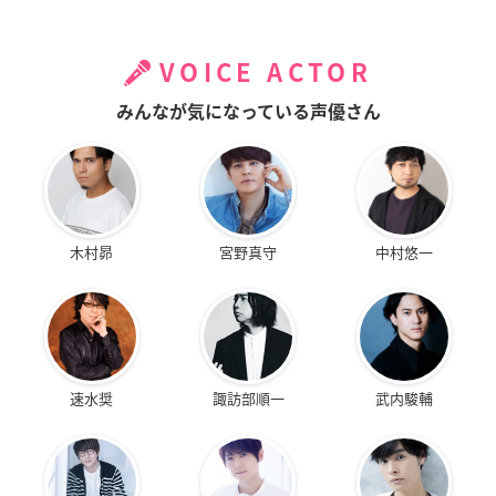
VOICE ACTOR
みんなが気になっている声優さん
木村昴
宮野真守
中村悠一
速水奨
諏訪部順一
武内駿輔