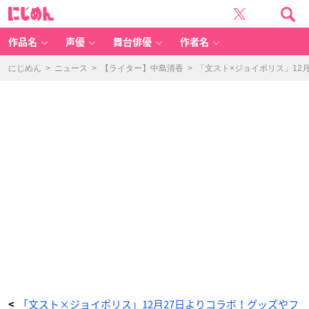
ニ
に
コ
じ
ラ
め
イ・
ん
G
の
作品名
声優
舞台俳優
作者名
ラ
ム
ネ
カ
にじめん
>
ニュース
>
【ライター】中島清香
>
「文スト×ジョイポリス」12
ル
ピ
ス
-
ア
ニ
メ
情
報
サ
イ
ト
に
じ
め
ん
「文スト×ジョイポリス」12月27日よりコラボ！グッズやフ
<