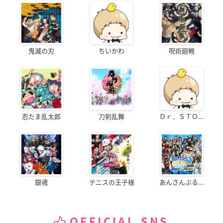
鬼滅の刃
ちいかわ
呪術廻戦
忍たま乱太郎
刀剣乱舞
Ｄｒ．ＳＴＯ...
銀魂
テニスの王子様
あんさんぶる...
OFFICIAL SNS