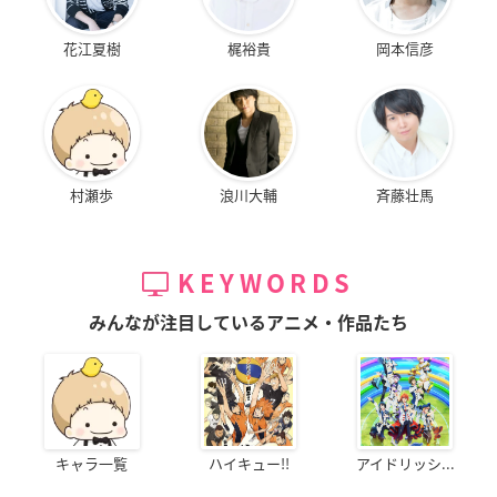
花江夏樹
梶裕貴
岡本信彦
村瀬歩
浪川大輔
斉藤壮馬
KEYWORDS
みんなが注目しているアニメ・作品たち
キャラ一覧
ハイキュー!!
アイドリッシ...