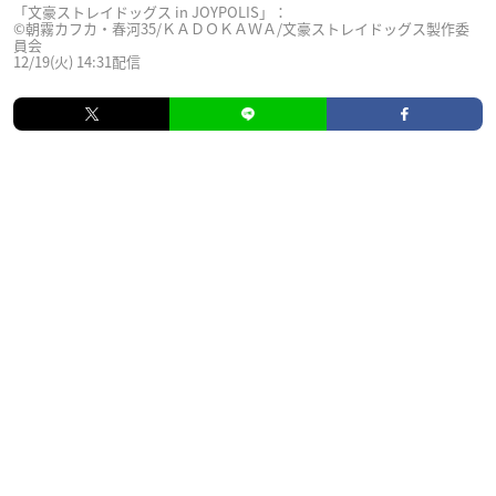
「文豪ストレイドッグス in JOYPOLIS」：
©朝霧カフカ・春河35/ＫＡＤＯＫＡＷＡ/文豪ストレイドッグス製作委
員会
12/19(火) 14:31配信