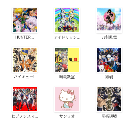
HUNTER...
アイドリッシ...
刀剣乱舞
ハイキュー!!
暗殺教室
銀魂
ヒプノシスマ...
サンリオ
呪術廻戦