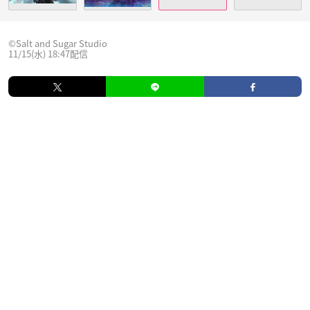
©Salt and Sugar Studio
11/15(水) 18:47配信