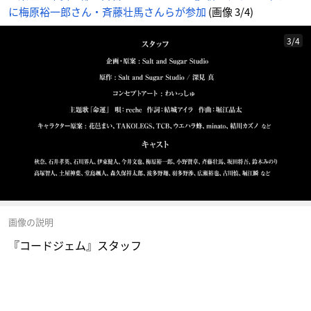
に梅原裕一郎さん・斉藤壮馬さんらが参加
(画像 3/4)
3/4
画像の説明
『コードジェム』スタッフ