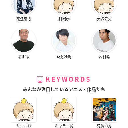
花江夏樹
村瀬歩
大塚芳忠
稲田徹
斉藤壮馬
木村昴
KEYWORDS
みんなが注目しているアニメ・作品たち
ちいかわ
キャラ一覧
鬼滅の刃