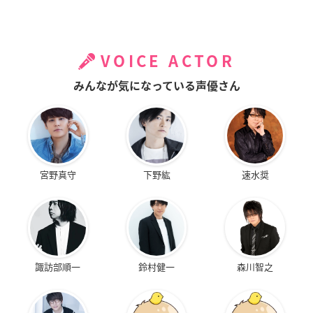
VOICE ACTOR
みんなが気になっている声優さん
宮野真守
下野紘
速水奨
諏訪部順一
鈴村健一
森川智之