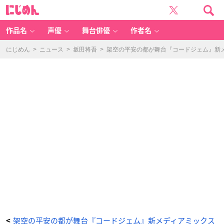
『コ
に
ー
じ
ド
め
ジ
ん
ェ
ム』
作品名
声優
舞台俳優
作者名
ス
タ
ッ
フ
にじめん
>
ニュース
>
坂田将吾
>
架空の平安の都が舞台『コードジェム』新
-
ア
ニ
メ
情
報
サ
イ
ト
に
じ
め
ん
架空の平安の都が舞台『コードジェム』新メディアミックス
<