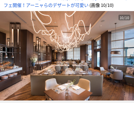
可
フェ開催！アーニャらのデザートが可愛い
(画像 10/10)
愛
い
_
1
0
10/10
番
目
の
画
像
-
ア
ニ
メ
情
報
サ
イ
ト
に
じ
め
ん