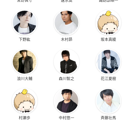
下野紘
木村昴
坂本真綾
浪川大輔
森川智之
花江夏樹
村瀬歩
中村悠一
斉藤壮馬