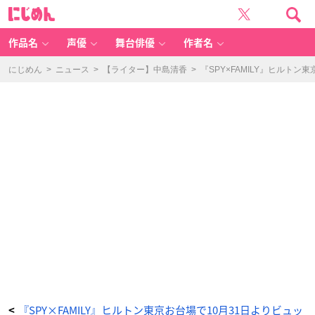
『S
に
P
じ
Y
め
×
ん
F
A
作品名
声優
舞台俳優
作者名
M
IL
Y』
ヒ
にじめん
>
ニュース
>
【ライター】中島清香
>
『SPY×FAMILY』ヒルト
ル
ト
ン
東
京
お
台
場
で
1
0
月
3
1
日
よ
り
ビ
ュ
ッ
フ
ェ
開
催！
ア
ー
ニ
ャ
ら
の
デ
ザ
ー
ト
『SPY×FAMILY』ヒルトン東京お台場で10月31日よりビュッ
<
が