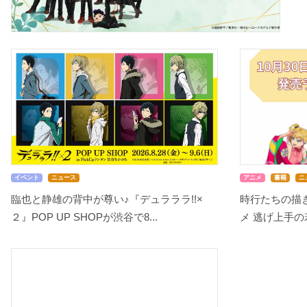
イベント
ニュース
アニメ
書籍
ニ
臨也と静雄の背中が尊い♪『デュラララ!!×
時行たちの描き
２』POP UP SHOPが渋谷で8...
メ 逃げ上手の若