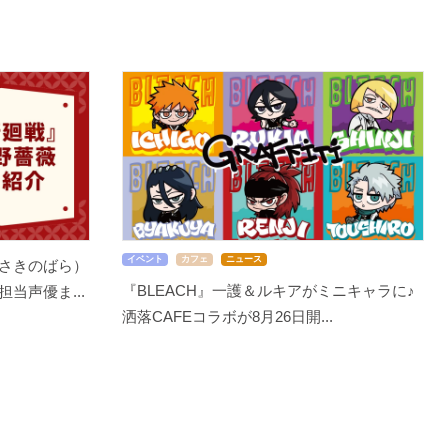
イベント
カフェ
ニュース
さきのばら）
『BLEACH』一護＆ルキアがミニキャラに♪
当声優ま...
洒落CAFEコラボが8月26日開...