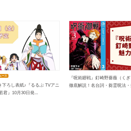
ュース
『呪術廻戦』釘崎野薔薇（くぎ
下ろし表紙♪『るるぶ TVアニ
徹底解説！名台詞・芻霊呪法・担
君』10月30日発...