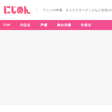
「く
ま
の
アニメや声優、キャラクターグッズなど女性の
プ
ー
さ
ん」
F
TOP
作品名
声優
舞台俳優
作者名
U
N
N
Y
&
H
U
N
N
Y
O
H
M
Y
C
A
F
E
ス
ー
ベ
ニ
ア
-
ア
ニ
メ
情
報
サ
イ
ト
に
じ