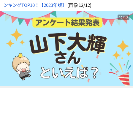
画
ンキングTOP10！【2023年版】
(画像 12/12)
像
-
ア
ニ
メ
12/12
情
報
サ
イ
ト
に
じ
め
ん