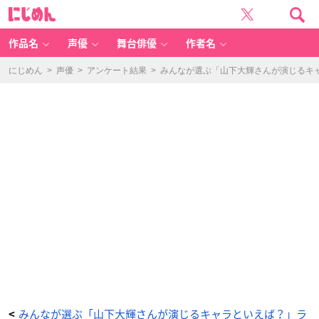
み
に
ん
じ
な
め
が
ん
選
ぶ
作品名
声優
舞台俳優
作者名
「山
下
大
輝
にじめん
>
声優
>
アンケート結果
>
みんなが選ぶ「山下大輝さんが演じるキャラ
さ
ん
が
演
じ
る
キ
ャ
ラ
と
い
え
ば？」
ラ
ン
キ
ン
グ
T
O
P
1
0！
【2
0
2
3
年
版】
_
1
2
番
目
みんなが選ぶ「山下大輝さんが演じるキャラといえば？」ラ
<
の