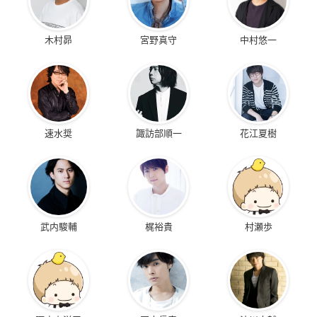
木村昴
宮野真守
中村悠一
速水奨
諏訪部順一
花江夏樹
武内駿輔
梶裕貴
村瀬歩