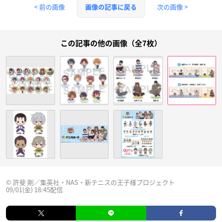
< 前の画像
次の画像 >
画像の記事に戻る
この記事の他の画像（全7枚）
© 許斐 剛／集英社・NAS・新テニスの王子様プロジェクト
09/01(金) 18:45配信