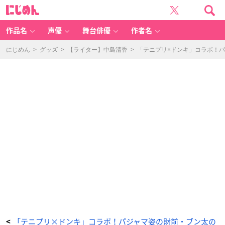
ク
に
リ
じ
ア
め
フ
ん
ァ
イ
作品名
声優
舞台俳優
作者名
3
枚
セ
ッ
にじめん
>
グッズ
>
【ライター】中島清香
>
「テニプリ×ドンキ」コラボ！
ト
-
ア
ニ
メ
情
報
サ
イ
ト
に
じ
め
ん
「テニプリ×ドンキ」コラボ！パジャマ姿の財前・ブン太の
<