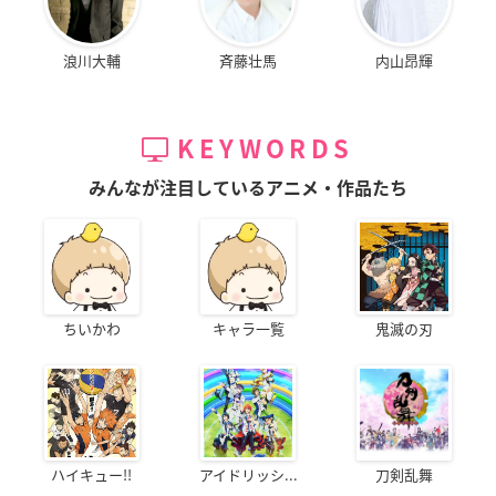
浪川大輔
斉藤壮馬
内山昂輝
KEYWORDS
みんなが注目しているアニメ・作品たち
ちいかわ
キャラ一覧
鬼滅の刃
ハイキュー!!
アイドリッシ...
刀剣乱舞