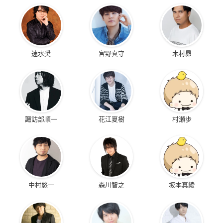
速水奨
宮野真守
木村昴
諏訪部順一
花江夏樹
村瀬歩
中村悠一
森川智之
坂本真綾