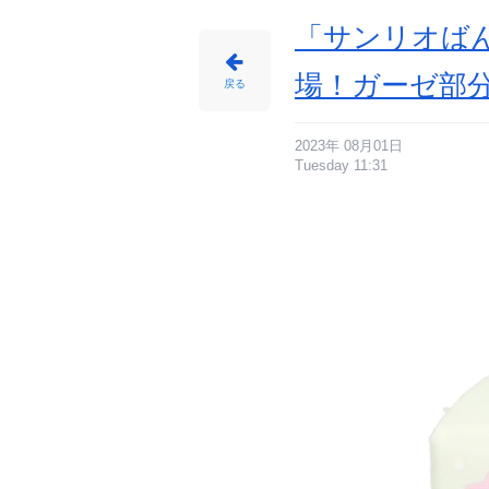
に
じ
め
「サンリオばん
ん
場！ガーゼ部
戻る
2023年 08月01日
Tuesday 11:31