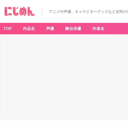
「サ
ン
リ
アニメや声優、キャラクターグッズなど女性の
オ
キ
ャ
ラ
ク
TOP
作品名
声優
舞台俳優
作者名
タ
ー
ズ
ば
ん
そ
う
こ
う
リ
ン
グ
P
ar
t
2」
リ
ト
ル
ツ
イ
ン
ス
タ
ー
ズ
-
ア
ニ
メ
情
報
サ
イ
ト