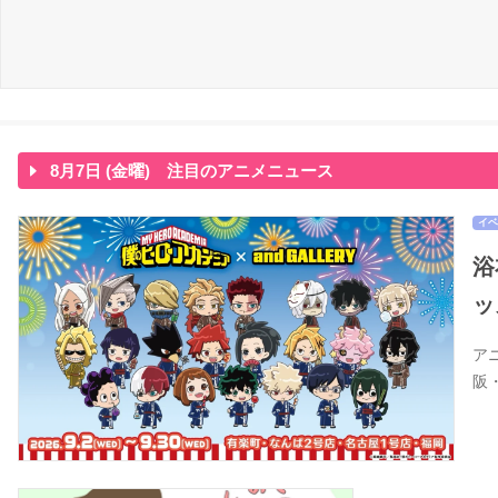
8月7日 (金曜) 注目のアニメニュース
イベ
浴
ッ
ア
阪