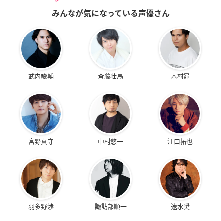
みんなが気になっている声優さん
武内駿輔
斉藤壮馬
木村昴
宮野真守
中村悠一
江口拓也
羽多野渉
諏訪部順一
速水奨