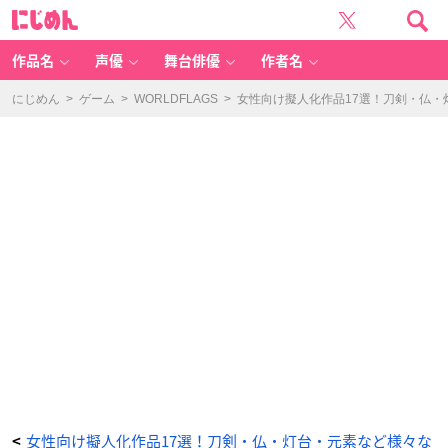
『ク
に
ロ
じ
ー
め
バ
ん
ー
図
作品名
声優
舞台俳優
作者名
書
館
の
住
にじめん
>
ゲーム
>
WORLDFLAGS
>
女性向け擬人化作品17選！刀剣・仏・
人
た
ち』
-
ア
ニ
メ
情
報
サ
イ
ト
に
じ
め
ん
女性向け擬人化作品17選！刀剣・仏・灯台・元素など様々な
<