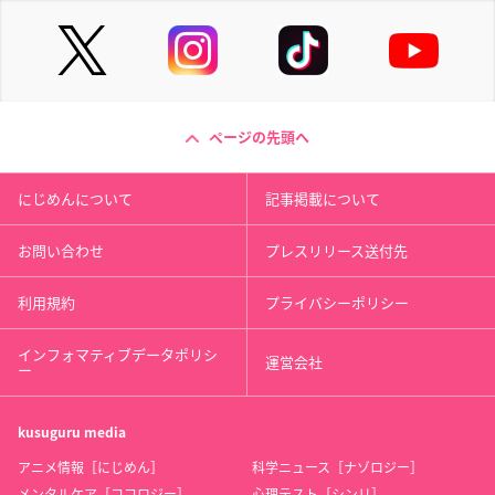
ページの先頭へ
にじめんについて
記事掲載について
お問い合わせ
プレスリリース送付先
利用規約
プライバシーポリシー
インフォマティブデータポリシ
運営会社
ー
kusuguru
media
アニメ情報［にじめん］
科学ニュース［ナゾロジー］
メンタルケア［ココロジー］
心理テスト［シンリ］