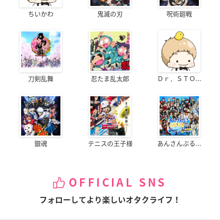
ちいかわ
鬼滅の刃
呪術廻戦
刀剣乱舞
忍たま乱太郎
Ｄｒ．ＳＴＯ...
銀魂
テニスの王子様
あんさんぶる...
OFFICIAL SNS
フォローしてより楽しいオタクライフ！