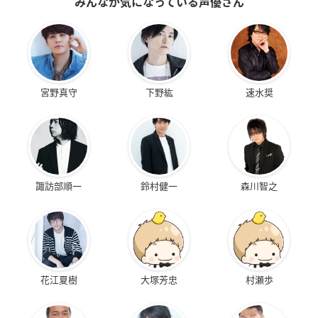
みんなが気になっている声優さん
宮野真守
下野紘
速水奨
諏訪部順一
鈴村健一
森川智之
花江夏樹
大塚芳忠
村瀬歩