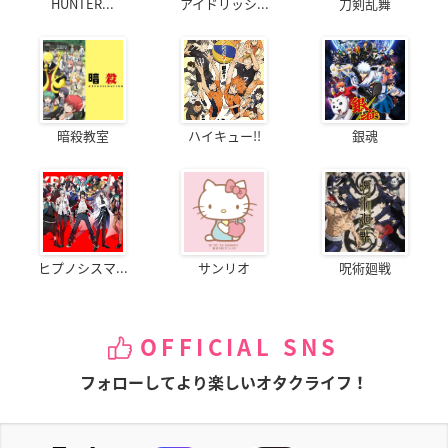
HUNTER...
アイドリッシ...
刀剣乱舞
暗殺教室
ハイキュー!!
銀魂
ヒプノシスマ...
サンリオ
呪術廻戦
OFFICIAL SNS
フォローしてより楽しいオタクライフ！