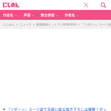
『リ
に
ボ
じ
ー
め
ン』
ん
ス
ー
作品名
声優
舞台俳優
作者名
ツ
姿
で
玉
にじめん
>
ニュース
>
家庭教師ヒットマンREBORN!
>
『リボーン』スーツ姿
座
に
座
る
描
き
下
ろ
し
は
優
勝！
ポ
ッ
プ
ア
ッ
プ
ス
ト
ア
8
月
4
日
(金)〜
渋
谷
で
開
催
_
3
番
『リボーン』スーツ姿で玉座に座る描き下ろしは優勝！ポッ
<
目