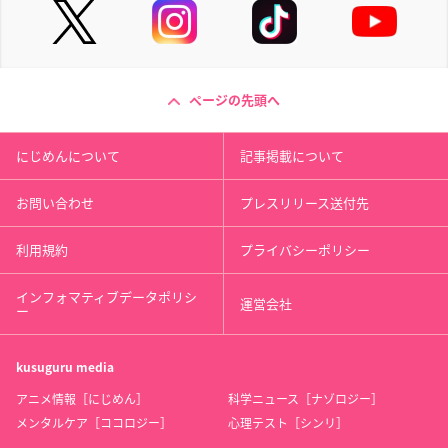
ページの先頭へ
にじめんについて
記事掲載について
お問い合わせ
プレスリリース送付先
利用規約
プライバシーポリシー
インフォマティブデータポリシ
運営会社
ー
kusuguru
media
アニメ情報［にじめん］
科学ニュース［ナゾロジー］
メンタルケア［ココロジー］
心理テスト［シンリ］