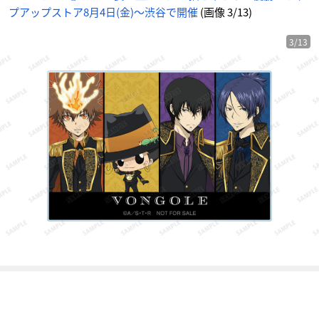
の
プアップストア8月4日(金)〜渋谷で開催
(画像 3/13)
画
像
-
ア
ニ
3/13
メ
情
報
サ
イ
ト
に
じ
め
ん