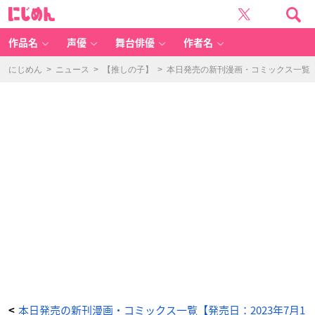
後
に
宮
じ
を
め
追
ん
放
さ
作品名
声優
舞台俳優
作者名
れ
た
稀
代
にじめん
>
ニュース
>
【推しの子】
>
本日発売の新刊漫画・コミックス一覧【発
の
悪
女
は
離
宮
で
愛
犬
を
モ
フ
モ
フ
し
て
た
い
(2)
-
ア
ニ
メ
情
報
サ
イ
ト
に
じ
め
ん
本日発売の新刊漫画・コミックス一覧【発売日：2023年7月1
<