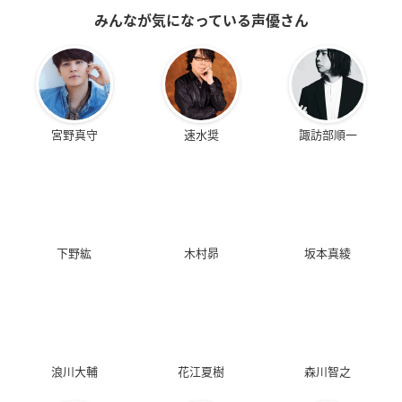
みんなが気になっている声優さん
宮野真守
速水奨
諏訪部順一
下野紘
木村昴
坂本真綾
浪川大輔
花江夏樹
森川智之