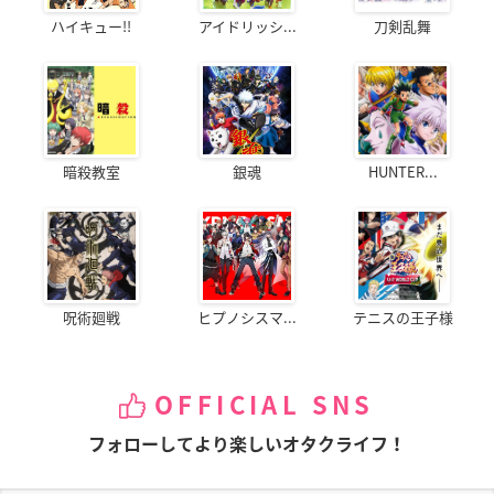
ハイキュー!!
アイドリッシ...
刀剣乱舞
暗殺教室
銀魂
HUNTER...
呪術廻戦
ヒプノシスマ...
テニスの王子様
OFFICIAL SNS
フォローしてより楽しいオタクライフ！