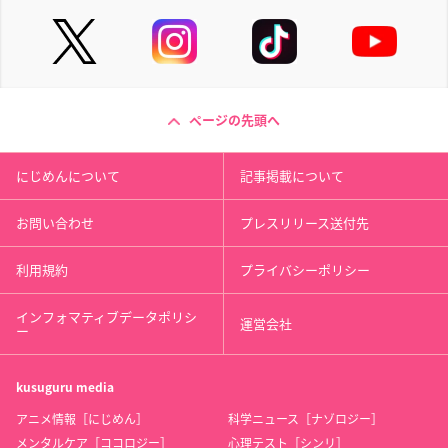
ページの先頭へ
にじめんについて
記事掲載について
お問い合わせ
プレスリリース送付先
利用規約
プライバシーポリシー
インフォマティブデータポリシ
運営会社
ー
kusuguru
media
アニメ情報［にじめん］
科学ニュース［ナゾロジー］
メンタルケア［ココロジー］
心理テスト［シンリ］