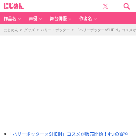
「S
に
H
じ
E
め
G
ん
L
A
作品名
声優
舞台俳優
作者名
M
×
ハ
リ
にじめん
>
グッズ
>
ハリー・ポッター
>
「ハリーポッター×SHEIN」コス
ー・
ポ
ッ
タ
ー」
リ
ッ
プ
グ
ロ
ス
-
ア
ニ
メ
情
報
サ
イ
ト
に
じ
め
ん
「ハリーポッター×SHEIN」コスメが販売開始！4つの寮や
<