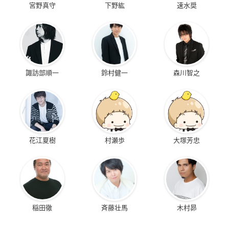
宮野真守
下野紘
速水奨
諏訪部順一
鈴村健一
森川智之
花江夏樹
村瀬歩
大塚芳忠
稲田徹
斉藤壮馬
木村昴