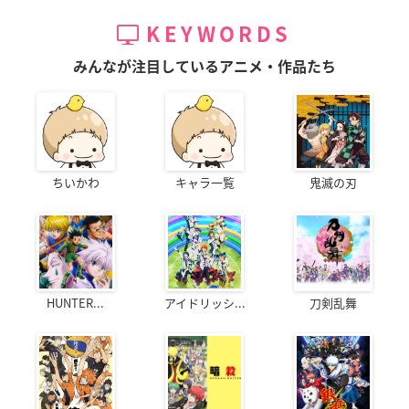
KEYWORDS
みんなが注目しているアニメ・作品たち
ちいかわ
キャラ一覧
鬼滅の刃
HUNTER...
アイドリッシ...
刀剣乱舞