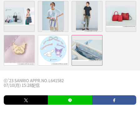
ⓒ’23 SANRIO APPR.NO.L641582
07/10(月) 15:28配信