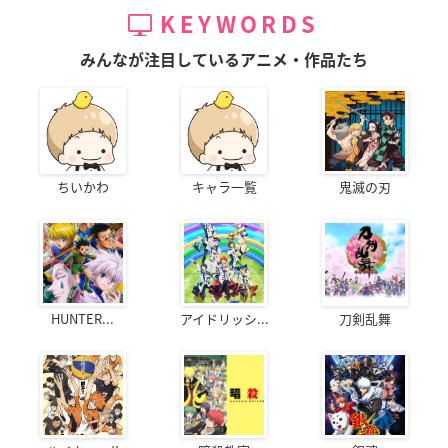
KEYWORDS
みんなが注目しているアニメ・作品たち
ちいかわ
キャラ一覧
鬼滅の刃
HUNTER...
アイドリッシ...
刀剣乱舞