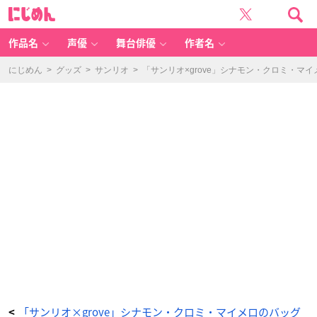
「サ
に
ン
じ
リ
め
オ
ん
×
gr
作品名
声優
舞台俳優
作者名
o
v
e」
-
にじめん
>
グッズ
>
サンリオ
>
「サンリオ×grove」シナモン・クロミ・
ア
ニ
メ
情
報
サ
イ
ト
に
じ
め
ん
「サンリオ×grove」シナモン・クロミ・マイメロのバッグ
<