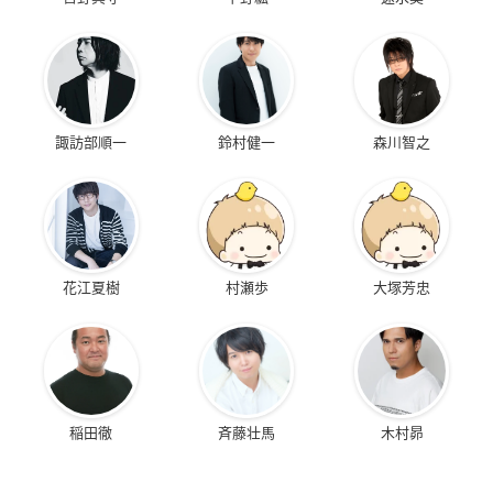
諏訪部順一
鈴村健一
森川智之
花江夏樹
村瀬歩
大塚芳忠
稲田徹
斉藤壮馬
木村昴