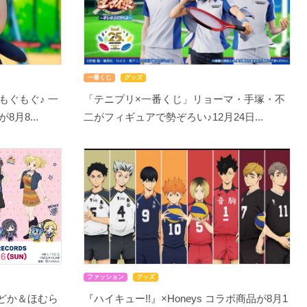
一番くじ
グッズ
もぐもぐ♪ 一
「テニプリ×一番くじ」リョーマ・手塚・不
月8...
二がフィギュアで勢ぞろい♪12月24日...
ファッション
グッズ
まどか＆ほむら
『ハイキュー!!』×Honeys コラボ商品が8月1