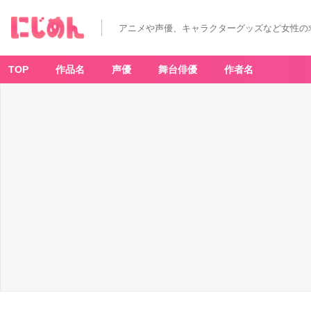
「純
ロ
マ
アニメや声優、キャラクターグッズなど女性の
＆
セ
カ
コ
イ」
TOP
作品名
声優
舞台俳優
作者名
レ
ト
ロ
ア
ー
ト
で
描
か
れ
た
周
年
記
念
グ
ッ
ズ
登
場！
お
な
じ
み
の
カ
ッ
プ
ル
8
組
が
可
愛
い