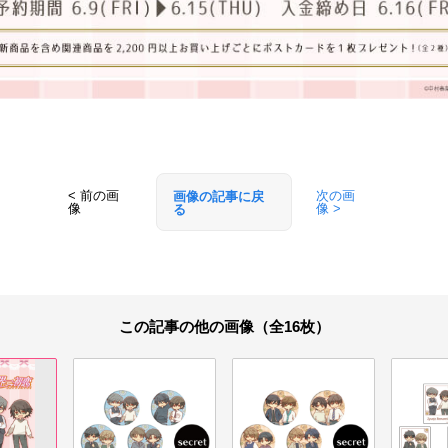
< 前の画
次の画
画像の記事に戻
像
像 >
る
この記事の他の画像（全16枚）