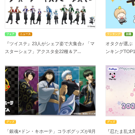
フェア
ニュース
ランキング
話題
『ツイステ』23人がシェフ姿で大集合♪ 「マ
オタクが選ぶ
スターシェフ」アクスタ全22種＆ア...
ンキングTOP10
グッズ
グッズ
「銀魂×ドン・キホーテ」コラボグッズが8月
『忍たま乱太郎