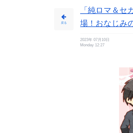
ミ
ニ
キ
「純ロマ＆セ
ャ
ラ
に
_
場！おなじみ
1
戻る
番
目
の
画
像
-
2023年 07月10日
ア
Monday 12:27
ニ
メ
情
報
サ
イ
ト
に
じ
め
ん