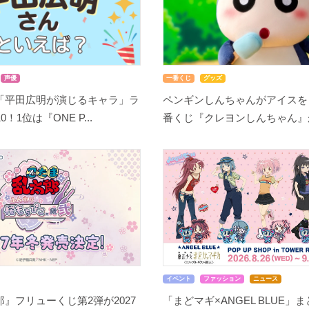
声優
一番くじ
グッズ
「平田広明が演じるキャラ」ラ
ペンギンしんちゃんがアイスを
！1位は『ONE P...
番くじ『クレヨンしんちゃん』が8
イベント
ファッション
ニュース
』フリューくじ第2弾が2027
「まどマギ×ANGEL BLUE」