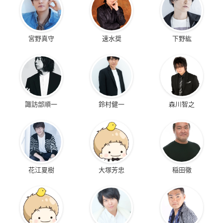
宮野真守
速水奨
下野紘
諏訪部順一
鈴村健一
森川智之
花江夏樹
大塚芳忠
稲田徹