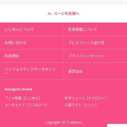
ページの先頭へ
にじめんについて
記事掲載について
お問い合わせ
プレスリリース送付先
利用規約
プライバシーポリシー
インフォマティブデータポリシ
運営会社
ー
kusuguru
media
アニメ情報［にじめん］
科学ニュース［ナゾロジー］
メンタルケア［ココロジー］
心理テスト［シンリ］
Copyright 2013 nijimen.