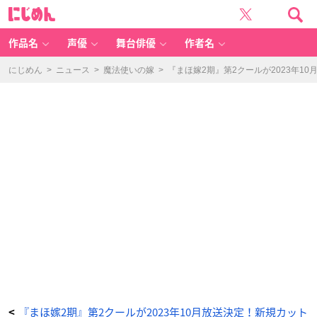
『ま
に
ほ
じ
嫁
め
2
ん
期』
第
作品名
声優
舞台俳優
作者名
2
ク
ー
ル
にじめん
>
ニュース
>
魔法使いの嫁
>
『まほ嫁2期』第2クールが2023年
が
2
0
2
3
年
1
0
月
放
送
決
定！
新
規
カ
ッ
ト
で
構
成
さ
れ
た
テ
ィ
ザ
ー
動
画
も
公
開
_
『まほ嫁2期』第2クールが2023年10月放送決定！新規カット
<
9