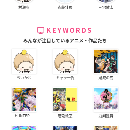
村瀬歩
斉藤壮馬
三宅健太
KEYWORDS
みんなが注目しているアニメ・作品たち
ちいかわ
キャラ一覧
鬼滅の刃
HUNTER...
暗殺教室
刀剣乱舞