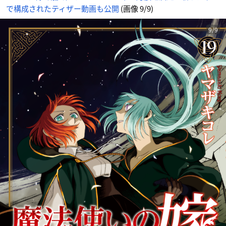
番
で構成されたティザー動画も公開
(画像 9/9)
目
の
画
像
-
9/9
ア
ニ
メ
情
報
サ
イ
ト
に
じ
め
ん