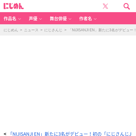
「N
に
IJ
じ
IS
め
A
ん
N
JI
作品名
声優
舞台俳優
作者名
E
N」
新
た
にじめん
>
ニュース
>
にじさんじ
>
「NIJISANJI EN」新たに3名がデビュ
に
3
名
が
デ
ビ
ュ
ー！
初
の
「に
じ
さ
ん
じ
J
P
＆
NI
JI
S
A
N
JI
E
N」
同
世
界
ラ
イ
バ
ー
に
「NIJISANJI EN」新たに3名がデビュー！初の「にじさんじJ
<
_