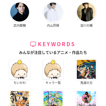
武内駿輔
内山昂輝
浪川大輔
KEYWORDS
みんなが注目しているアニメ・作品たち
ちいかわ
キャラ一覧
鬼滅の刃