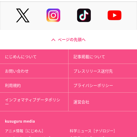
ページの先頭へ
にじめんについて
記事掲載について
お問い合わせ
プレスリリース送付先
利用規約
プライバシーポリシー
インフォマティブデータポリシ
運営会社
ー
kusuguru
media
アニメ情報［にじめん］
科学ニュース［ナゾロジー］