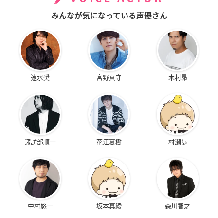
みんなが気になっている声優さん
速水奨
宮野真守
木村昴
諏訪部順一
花江夏樹
村瀬歩
中村悠一
坂本真綾
森川智之