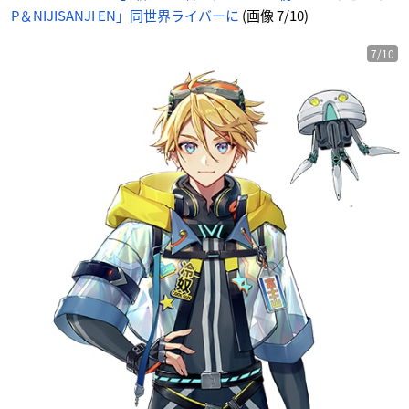
7
P＆NIJISANJI EN」同世界ライバーに
(画像 7/10)
番
目
の
画
像
7/10
-
ア
ニ
メ
情
報
サ
イ
ト
に
じ
め
ん