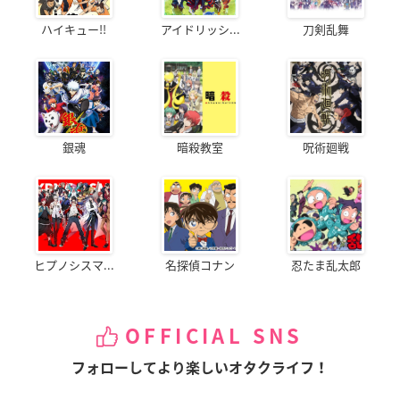
ハイキュー!!
アイドリッシ...
刀剣乱舞
銀魂
暗殺教室
呪術廻戦
ヒプノシスマ...
名探偵コナン
忍たま乱太郎
OFFICIAL SNS
フォローしてより楽しいオタクライフ！