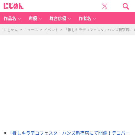
推
に
し
じ
ネ
め
ー
ん
ム
タ
作品名
声優
舞台俳優
作者名
グ・
キ
ー
ホ
にじめん
>
ニュース
>
イベント
>
「推しキラデコフェスタ」ハンズ新宿店に
ル
ダ
ー
-
ア
ニ
メ
情
報
サ
イ
ト
に
じ
め
ん
「推しキラデコフェスタ」ハンズ新宿店にて開催！デコパー
<