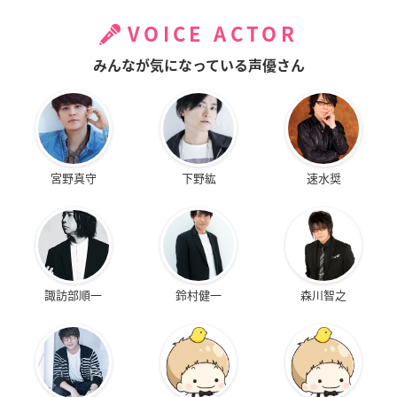
VOICE ACTOR
みんなが気になっている声優さん
宮野真守
下野紘
速水奨
諏訪部順一
鈴村健一
森川智之