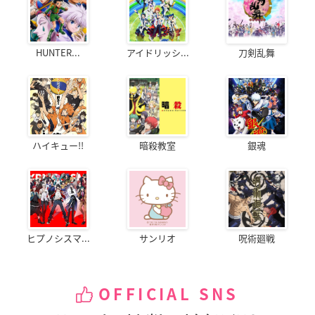
HUNTER...
アイドリッシ...
刀剣乱舞
ハイキュー!!
暗殺教室
銀魂
ヒプノシスマ...
サンリオ
呪術廻戦
OFFICIAL SNS