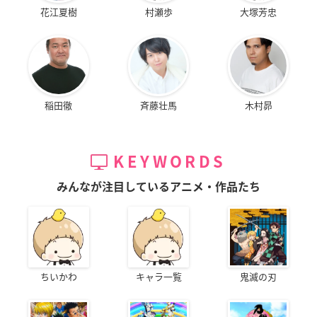
花江夏樹
村瀬歩
大塚芳忠
稲田徹
斉藤壮馬
木村昴
KEYWORDS
みんなが注目しているアニメ・作品たち
ちいかわ
キャラ一覧
鬼滅の刃