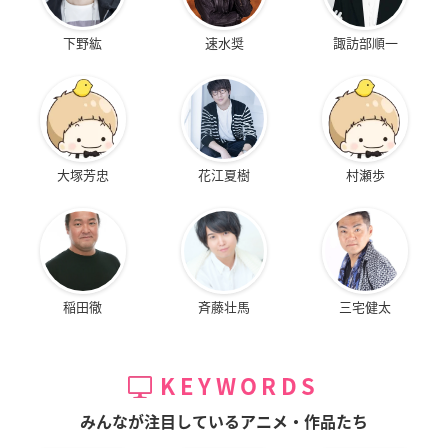
下野紘
速水奨
諏訪部順一
大塚芳忠
花江夏樹
村瀬歩
稲田徹
斉藤壮馬
三宅健太
KEYWORDS
みんなが注目しているアニメ・作品たち