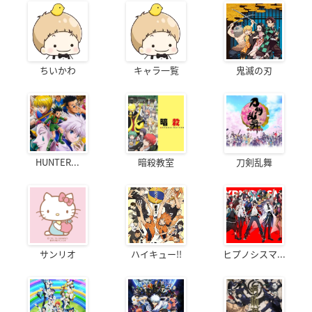
ちいかわ
キャラ一覧
鬼滅の刃
HUNTER...
暗殺教室
刀剣乱舞
サンリオ
ハイキュー!!
ヒプノシスマ...