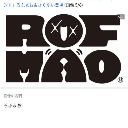
ンド」ろふまお＆さくゆい登場
(画像 5/8)
5/8
画像の説明
ろふまお