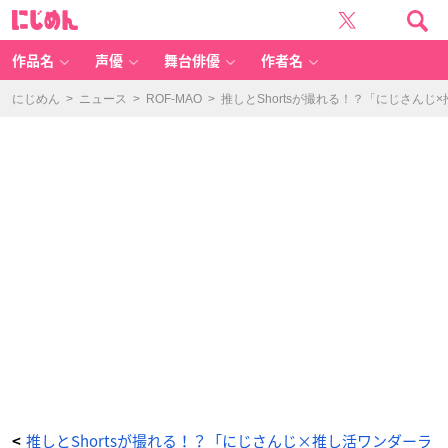
ろ
に
ふ
じ
ま
め
お
ん
-
ア
作品名
声優
舞台俳優
作者名
ニ
メ
情
報
にじめん
>
ニュース
>
ROF-MAO
>
推しとShortsが撮れる！？「にじさん
サ
イ
ト
に
じ
め
ん
推しとShortsが撮れる！？「にじさんじ×推し活ワンダーラ
<