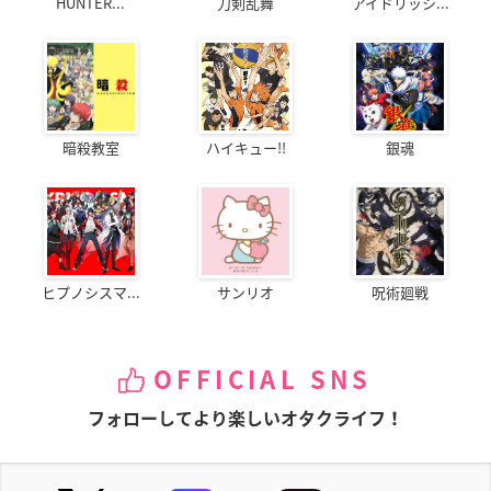
HUNTER...
刀剣乱舞
アイドリッシ...
暗殺教室
ハイキュー!!
銀魂
ヒプノシスマ...
サンリオ
呪術廻戦
OFFICIAL SNS
フォローしてより楽しいオタクライフ！