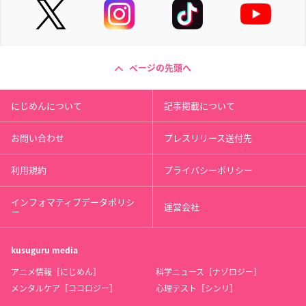
ページの先頭へ
にじめんについて
記事掲載について
お問い合わせ
プレスリリース送付先
利用規約
プライバシーポリシー
インフォマティブデータポリシ
運営会社
ー
kusuguru
media
アニメ情報［にじめん］
科学ニュース［ナゾロジー］
メンタルケア［ココロジー］
心理テスト［シンリ］