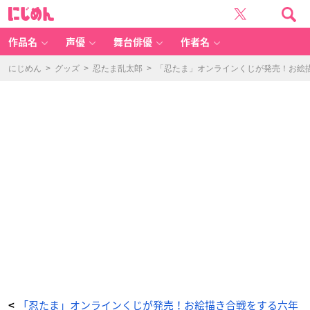
セ
に
ガ
じ
ラ
め
ッ
ん
キ
ー
作品名
声優
舞台俳優
作者名
く
じ
オ
ン
にじめん
>
グッズ
>
忍たま乱太郎
>
「忍たま」オンラインくじが発売！お絵
ラ
イ
ン
「忍
た
ま
乱
太
郎
-
み
ん
な
で
お
絵
か
き
合
戦！
の
段-」
-
ア
ニ
メ
情
報
サ
イ
ト
に
じ
め
「忍たま」オンラインくじが発売！お絵描き合戦をする六年
<
ん