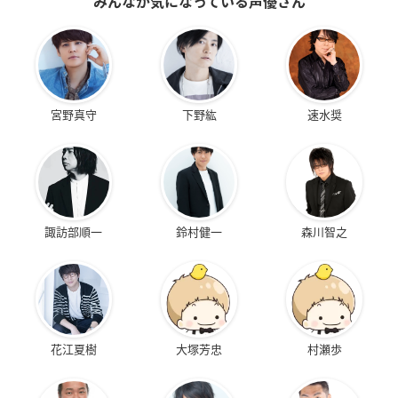
みんなが気になっている声優さん
宮野真守
下野紘
速水奨
諏訪部順一
鈴村健一
森川智之
花江夏樹
大塚芳忠
村瀬歩