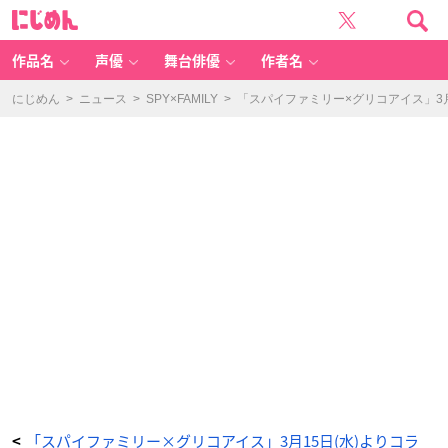
「S
に
P
じ
Y
め
×
ん
F
A
作品名
声優
舞台俳優
作者名
M
IL
Y」
×
にじめん
>
ニュース
>
SPY×FAMILY
>
「スパイファミリー×グリコアイス」3
「グ
リ
コ
ア
イ
ス」
オ
リ
ジ
ナ
ル
ポ
ー
チ
-
ア
ニ
メ
情
報
サ
イ
ト
に
じ
め
ん
「スパイファミリー×グリコアイス」3月15日(水)よりコラ
<