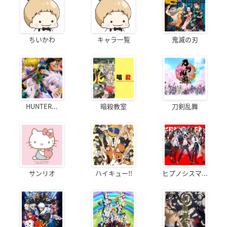
ちいかわ
キャラ一覧
鬼滅の刃
HUNTER...
暗殺教室
刀剣乱舞
サンリオ
ハイキュー!!
ヒプノシスマ...