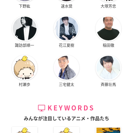
下野紘
速水奨
大塚芳忠
諏訪部順一
花江夏樹
稲田徹
村瀬歩
三宅健太
斉藤壮馬
KEYWORDS
みんなが注目しているアニメ・作品たち