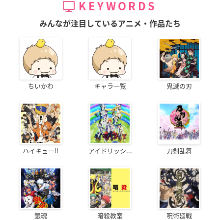
KEYWORDS
みんなが注目しているアニメ・作品たち
ちいかわ
キャラ一覧
鬼滅の刃
ハイキュー!!
アイドリッシ...
刀剣乱舞
銀魂
暗殺教室
呪術廻戦