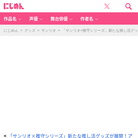
「サ
に
ン
じ
リ
め
オ」
ん
ち
ょ
作品名
声優
舞台俳優
作者名
こ
ん
ぐ
る
にじめん
>
グッズ
>
サンリオ
>
「サンリオ×推守シリーズ」新たな推し活グ
み
ギ
ュ
っ
と
ホ
ル
ダ
ー
-
ア
ニ
メ
情
報
サ
イ
ト
に
じ
め
ん
「サンリオ×推守シリーズ」新たな推し活グッズが展開！ア
<