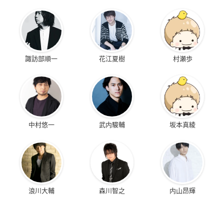
諏訪部順一
花江夏樹
村瀬歩
中村悠一
武内駿輔
坂本真綾
浪川大輔
森川智之
内山昂輝