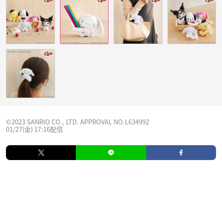
©2023 SANRIO CO., LTD. APPROVAL NO.L634992
01/27(金) 17:16配信