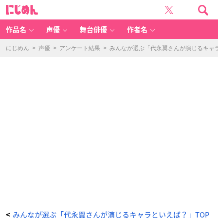
告
に
白
じ
実
め
行
ん
委
員
作品名
声優
舞台俳優
作者名
会〜
恋
愛
シ
にじめん
>
声優
>
アンケート結果
>
みんなが選ぶ「代永翼さんが演じるキャラと
リ
ー
ズ〜
（綾
瀬
恋
雪）
-
ア
ニ
メ
情
報
サ
イ
ト
に
じ
め
ん
みんなが選ぶ「代永翼さんが演じるキャラといえば？」TOP
<