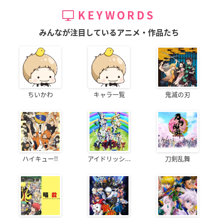
KEYWORDS
みんなが注目しているアニメ・作品たち
ちいかわ
キャラ一覧
鬼滅の刃
ハイキュー!!
アイドリッシ...
刀剣乱舞