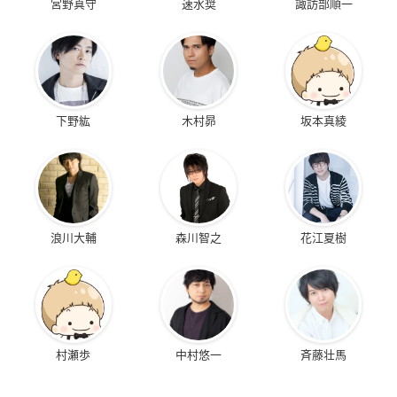
宮野真守
速水奨
諏訪部順一
下野紘
木村昴
坂本真綾
浪川大輔
森川智之
花江夏樹
村瀬歩
中村悠一
斉藤壮馬