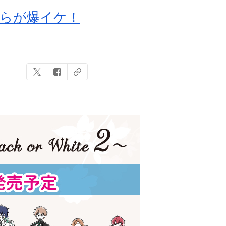
二らが爆イケ！