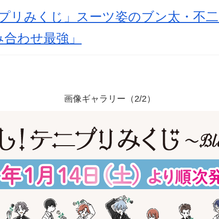
ニプリみくじ」スーツ姿のブン太・不
み合わせ最強」
画像ギャラリー（2/2）