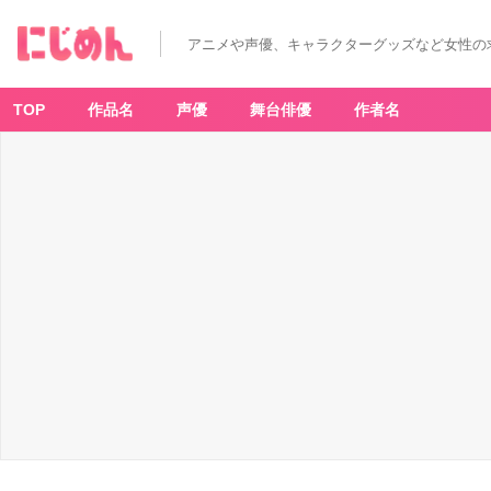
「新
テ
ニ
アニメや声優、キャラクターグッズなど女性の
ス
の
王
子
様
TOP
作品名
声優
舞台俳優
作者名
運
試
し!
テ
ニ
プ
リ
み
く
じ
~
Bl
a
ck
or
W
hi
te
2
~」
-
ア
ニ
メ
情
報
サ
イ
ト
に
じ
め
ん