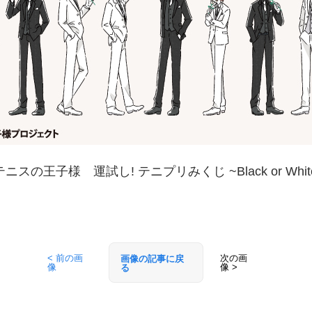
ニスの王子様 運試し! テニプリみくじ ~Black or Whit
< 前の画
次の画
画像の記事に戻
像
像 >
る