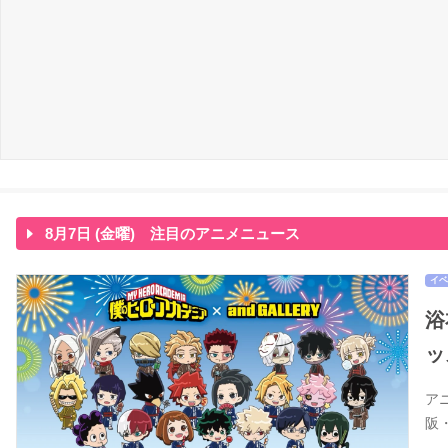
8月7日 (金曜) 注目のアニメニュース
イベ
浴
ッ
ア
阪