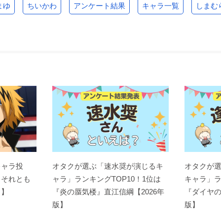
まゆ
ちいかわ
アンケート結果
キャラ一覧
しまむ
キャラ投
オタクが選ぶ「速水奨が演じるキ
オタクが
？それとも
ャラ」ランキングTOP10！1位は
キャラ」ラ
ト】
『炎の蜃気楼』直江信綱【2026年
『ダイヤの
版】
版】