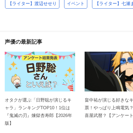
【ライター】渡辺せせり
イベント
【ライター】七瀬
声優の最新記事
オタクが選ぶ「日野聡が演じるキ
畠中祐が演じる好きな
ャラ」ランキングTOP10！1位は
票！やっぱり上鳴電気
『鬼滅の刃』煉󠄁獄杏寿郎【2026年
喜屋武暦？【アンケー
版】