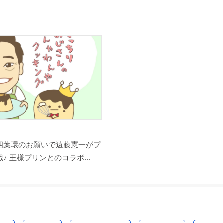
四葉環のお願いで遠藤憲一がプ
♪ 王様プリンとのコラボ...