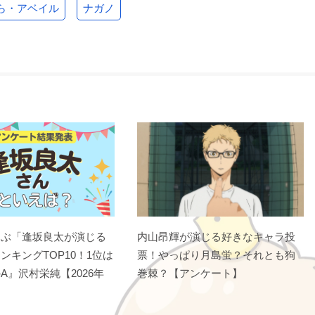
ら・アベイル
ナガノ
選ぶ「逢坂良太が演じる
内山昂輝が演じる好きなキャラ投
ンキングTOP10！1位は
票！やっぱり月島蛍？それとも狗
A』沢村栄純【2026年
巻棘？【アンケート】