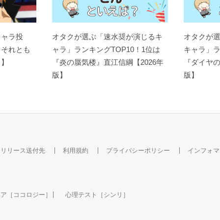
キャラ投
オタクが選ぶ「速水奨が演じるキ
オタクが
？それとも
ャラ」ランキングTOP10！1位は
キャラ」ラ
ト】
『炎の蜃気楼』直江信綱【2026年
『ダイヤの
版】
版】
スリリース送付先
利用規約
プライバシーポリシー
インフォマ
ケア［ココロジー］
心理テスト［シンリ］