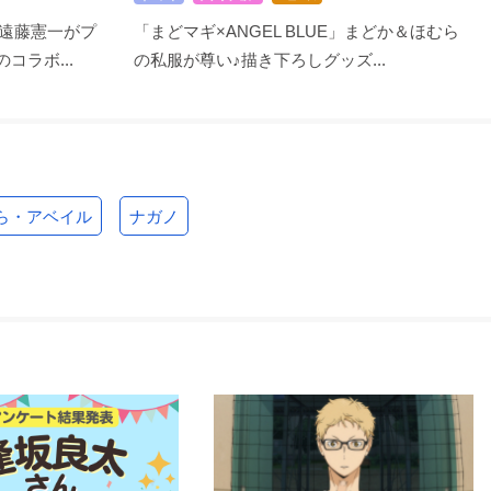
遠藤憲一がプ
「まどマギ×ANGEL BLUE」まどか＆ほむら
コラボ...
の私服が尊い♪描き下ろしグッズ...
ら・アベイル
ナガノ