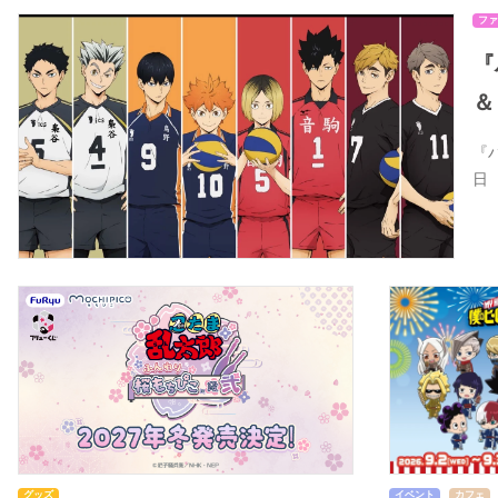
ファ
『
＆
『
日
グッズ
イベント
カフェ