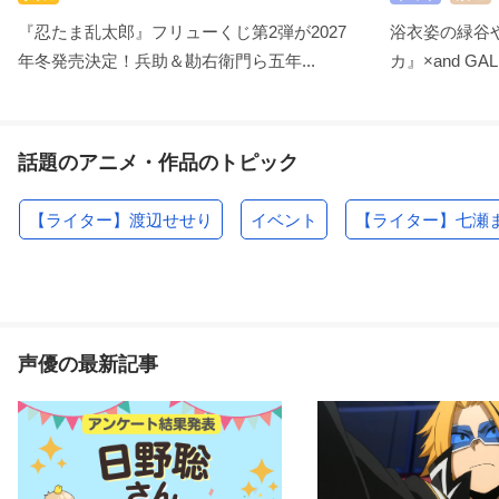
『忍たま乱太郎』フリューくじ第2弾が2027
浴衣姿の緑谷
年冬発売決定！兵助＆勘右衛門ら五年...
カ』×and GA
話題のアニメ・作品のトピック
【ライター】渡辺せせり
イベント
【ライター】七瀬
声優の最新記事