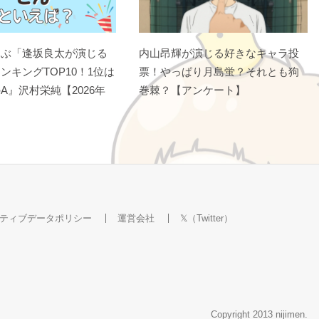
選ぶ「逢坂良太が演じる
内山昂輝が演じる好きなキャラ投
ンキングTOP10！1位は
票！やっぱり月島蛍？それとも狗
A』沢村栄純【2026年
巻棘？【アンケート】
ティブデータポリシー
運営会社
𝕏（Twitter）
Copyright 2013 nijimen.