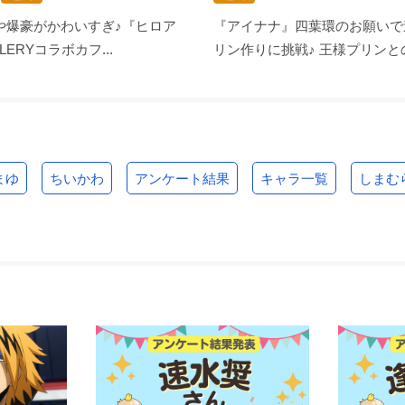
や爆豪がかわいすぎ♪『ヒロア
『アイナナ』四葉環のお願いで
LLERYコラボカフ...
リン作りに挑戦♪ 王様プリンとの
まゆ
ちいかわ
アンケート結果
キャラ一覧
しまむ