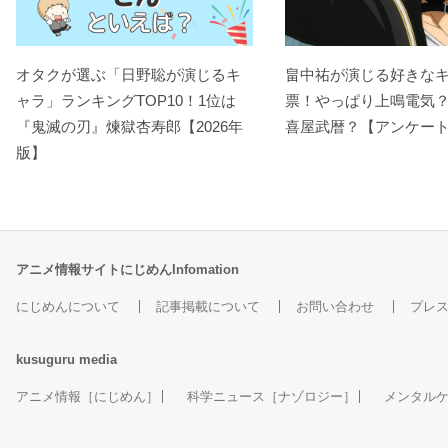
オタクが選ぶ「日野聡が演じるキ
畠中祐が演じる好きな
ャラ」ランキングTOP10！1位は
票！やっぱり上鳴電気
『鬼滅の刃』煉󠄁獄杏寿郎【2026年
喜屋武暦？【アンケー
版】
アニメ情報サイトにじめんInfomation
にじめんについて
記事掲載について
お問い合わせ
プレ
kusuguru
media
アニメ情報［にじめん］
科学ニュース［ナゾロジー］
メンタル