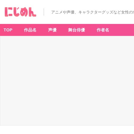
純
白
の
アニメや声優、キャラクターグッズなど女性の
中
の
出
逢
い
TOP
作品名
声優
舞台俳優
作者名
-
ア
ニ
メ
情
報
サ
イ
ト
に
じ
め
ん