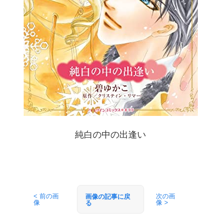
純白の中の出逢い
< 前の画
次の画
画像の記事に戻
像
像 >
る