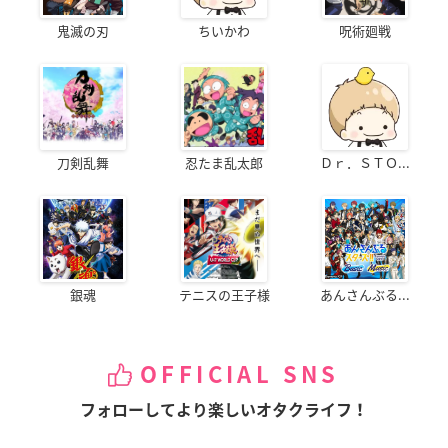
鬼滅の刃
ちいかわ
呪術廻戦
刀剣乱舞
忍たま乱太郎
Ｄｒ．ＳＴＯ...
銀魂
テニスの王子様
あんさんぶる...
OFFICIAL SNS
フォローしてより楽しいオタクライフ！