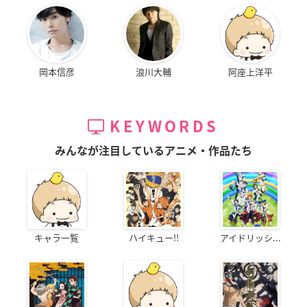
岡本信彦
浪川大輔
阿座上洋平
KEYWORDS
みんなが注目しているアニメ・作品たち
キャラ一覧
ハイキュー!!
アイドリッシ...