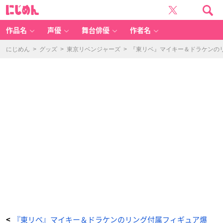
「S
に
ta
じ
tu
め
e
ん
a
n
作品名
声優
舞台俳優
作者名
d
ri
n
g
にじめん
>
グッズ
>
東京リベンジャーズ
>
『東リベ』マイキー＆ドラケンの
st
yl
e
龍
宮
寺
堅」
正
面
リ
ン
グ
あ
り
-
ア
ニ
メ
情
報
サ
イ
ト
に
じ
め
ん
『東リベ』マイキー＆ドラケンのリング付属フィギュア爆
<