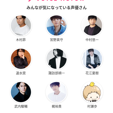
みんなが気になっている声優さん
木村昴
宮野真守
中村悠一
速水奨
諏訪部順一
花江夏樹
武内駿輔
梶裕貴
村瀬歩