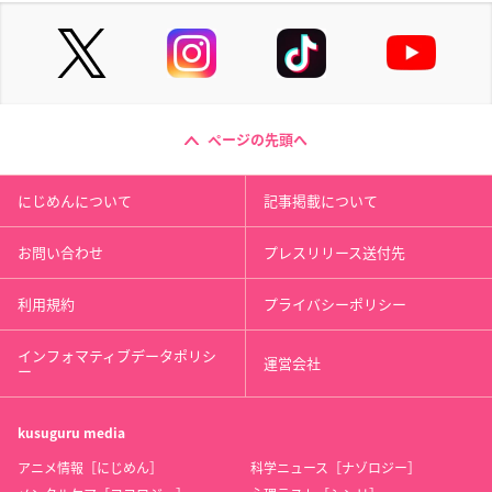
ページの先頭へ
にじめんについて
記事掲載について
お問い合わせ
プレスリリース送付先
利用規約
プライバシーポリシー
インフォマティブデータポリシ
運営会社
ー
kusuguru
media
アニメ情報［にじめん］
科学ニュース［ナゾロジー］