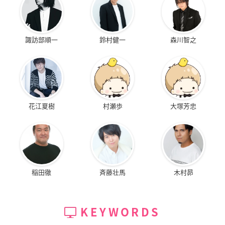
諏訪部順一
鈴村健一
森川智之
花江夏樹
村瀬歩
大塚芳忠
稲田徹
斉藤壮馬
木村昴
KEYWORDS