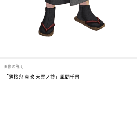
画像の説明
「薄桜鬼 真改 天雲ノ抄」風間千景