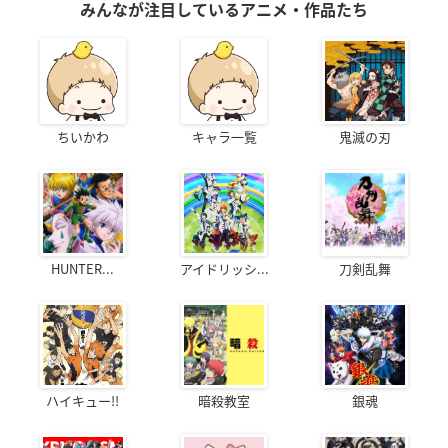
みんなが注目しているアニメ・作品たち
ちいかわ
キャラ一覧
鬼滅の刃
HUNTER...
アイドリッシ...
刀剣乱舞
ハイキュー!!
暗殺教室
銀魂