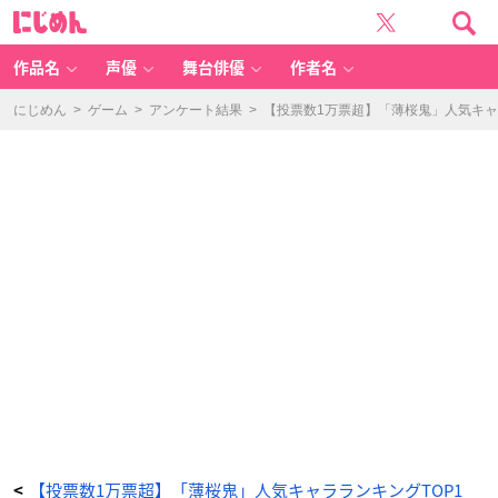
「薄
に
桜
じ
鬼
め
真
ん
改
天
作品名
声優
舞台俳優
作者名
雲
ノ
抄」
風
にじめん
>
ゲーム
>
アンケート結果
>
【投票数1万票超】「薄桜鬼」人気キャ
間
千
景
-
ア
ニ
メ
情
報
サ
イ
ト
に
じ
め
ん
【投票数1万票超】「薄桜鬼」人気キャラランキングTOP1
<