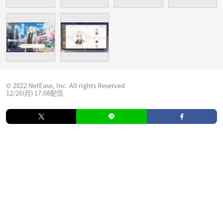
© 2022 NetEase, Inc. All rights Reserved
12/26(月) 17:08配信