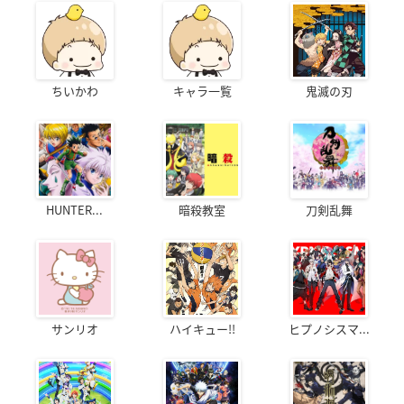
ちいかわ
キャラ一覧
鬼滅の刃
HUNTER...
暗殺教室
刀剣乱舞
サンリオ
ハイキュー!!
ヒプノシスマ...