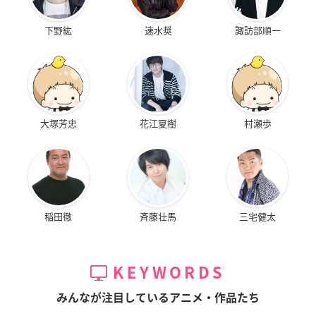
下野紘
速水奨
諏訪部順一
大塚芳忠
花江夏樹
村瀬歩
稲田徹
斉藤壮馬
三宅健太
KEYWORDS
みんなが注目しているアニメ・作品たち