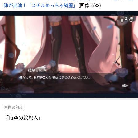
陣が出演！「スチルめっちゃ綺麗」
(画像 2/38)
2/38
画像の説明
「時空の絵旅人」