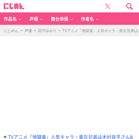
T
に
V
じ
ア
め
ニ
ん
メ
「地
作品名
声優
舞台俳優
作者名
獄
楽」
場
面
にじめん
>
声優
>
花守ゆみり
>
TVアニメ「地獄楽」人気キャラ・亜左兄弟は
カ
ッ
ト
-
ア
ニ
メ
情
報
サ
イ
ト
に
じ
め
ん
TVアニメ「地獄楽」人気キャラ・亜左兄弟は木村良平さん&
<