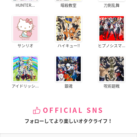
HUNTER...
暗殺教室
刀剣乱舞
サンリオ
ハイキュー!!
ヒプノシスマ...
アイドリッシ...
銀魂
呪術廻戦
OFFICIAL SNS
フォローしてより楽しいオタクライフ！