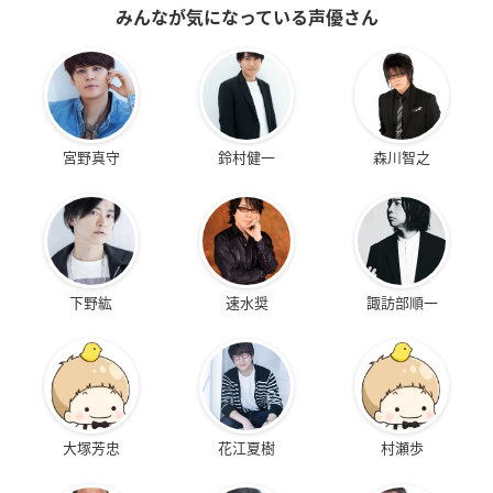
みんなが気になっている声優さん
宮野真守
鈴村健一
森川智之
下野紘
速水奨
諏訪部順一
大塚芳忠
花江夏樹
村瀬歩