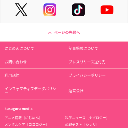
ページの先頭へ
にじめんについて
記事掲載について
お問い合わせ
プレスリリース送付先
利用規約
プライバシーポリシー
インフォマティブデータポリシ
運営会社
ー
kusuguru
media
アニメ情報［にじめん］
科学ニュース［ナゾロジー］
メンタルケア［ココロジー］
心理テスト［シンリ］