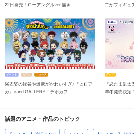
22日発売！ローアングルver.描き...
二がフィギュアで
イベント
カフェ
ニュース
グッズ
浴衣姿の緑谷や爆豪がかわいすぎ♪『ヒロア
『忍たま乱太郎
カ』×and GALLERYコラボカフ...
年冬発売決定！
話題のアニメ・作品のトピック