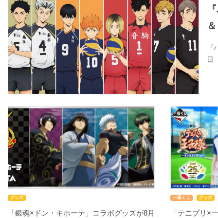
『
＆
『
日
グッズ
一番くじ
グッズ
「銀魂×ドン・キホーテ」コラボグッズが8月
「テニプリ×