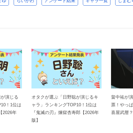
まゆ
ちいかわ
アンケート結果
キャラ一覧
しまむ
明が演じる
オタクが選ぶ「日野聡が演じるキ
畠中祐が
10！1位は
ャラ」ランキングTOP10！1位は
票！やっ
【2026年
『鬼滅の刃』煉󠄁獄杏寿郎【2026年
喜屋武暦
版】