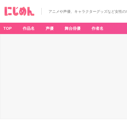
ヒ
プ
ノ
アニメや声優、キャラクターグッズなど女性の
シ
ス
マ
イ
ク-
TOP
作品名
声優
舞台俳優
作者名
Di
vi
si
o
n
R
a
p
B
at
tl
e-
（山
田
三
郎）
-
ア
ニ
メ
情
報
サ
イ
ト
に
じ
め
ん