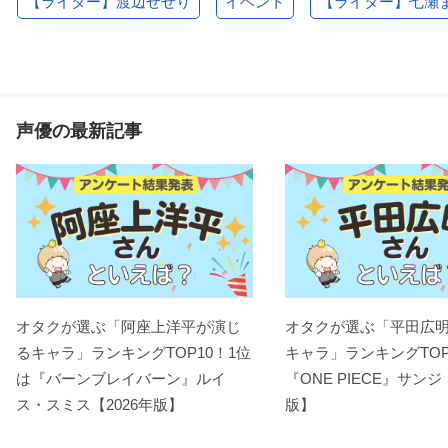
【ライター】渡辺せせり
イベント
【ライター】七瀬
声優の最新記事
オタクが選ぶ「阿座上洋平が演じ
オタクが選ぶ「平田広
るキャラ」ランキングTOP10！1位
キャラ」ランキングTOP
は『バーンブレイバーン』ルイ
『ONE PIECE』サンジ
ス・スミス【2026年版】
版】