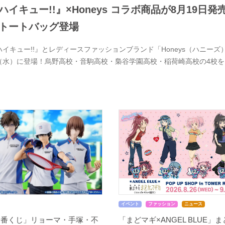
ハイキュー!!』×Honeys コラボ商品が8月19
トートバッグ登場
ハイキュー!!』とレディースファッションブランド「Honeys（ハニーズ）
（水）に登場！烏野高校・音駒高校・梟谷学園高校・稲荷崎高校の4校
イベント
ファッション
ニュース
一番くじ」リョーマ・手塚・不
「まどマギ×ANGEL BLUE」