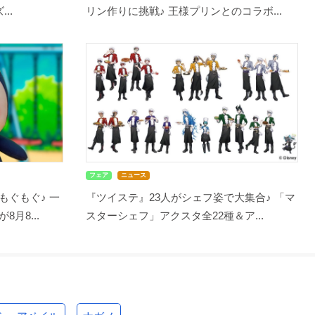
..
リン作りに挑戦♪ 王様プリンとのコラボ...
フェア
ニュース
もぐもぐ♪ 一
『ツイステ』23人がシェフ姿で大集合♪ 「マ
月8...
スターシェフ」アクスタ全22種＆ア...