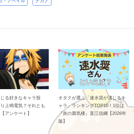
ら・アベイル
ナガノ
演じる好きなキャラ投
オタクが選ぶ「速水奨が演じるキ
ぱり上鳴電気？それとも
ャラ」ランキングTOP10！1位は
？【アンケート】
『炎の蜃気楼』直江信綱【2026年
版】