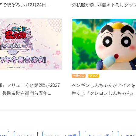
勢ぞろい♪12月24日...
の私服が尊い♪描き下ろしグッズ.
一番くじ
グッズ
』フリューくじ第2弾が2027
ペンギンしんちゃんがアイスを
兵助＆勘右衛門ら五年...
番くじ『クレヨンしんちゃん』が8