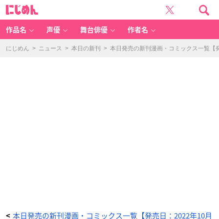
京
に
極
じ
家
め
の
ん
蜜
月
作品名
声優
舞台俳優
作者名
-
ア
ニ
メ
にじめん
>
ニュース
>
本日の新刊
>
本日発売の新刊漫画・コミックス一覧【発売
情
報
サ
イ
ト
に
じ
め
ん
本日発売の新刊漫画・コミックス一覧【発売日：2022年10月
<