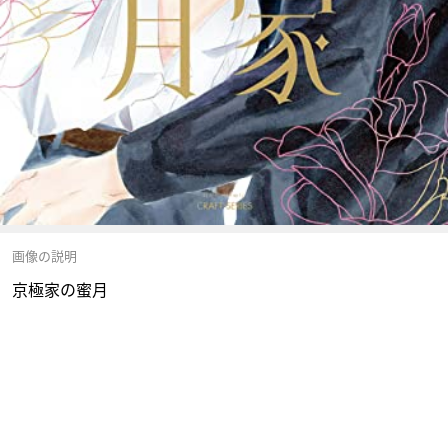
画像の説明
京極家の蜜月