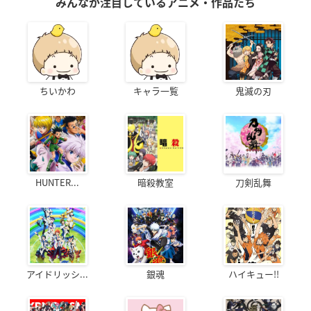
みんなが注目しているアニメ・作品たち
ちいかわ
キャラ一覧
鬼滅の刃
HUNTER...
暗殺教室
刀剣乱舞
アイドリッシ...
銀魂
ハイキュー!!