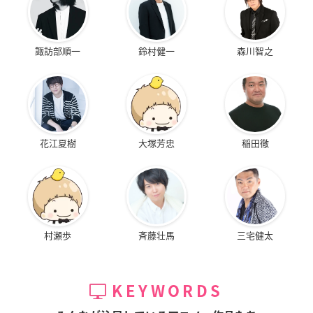
諏訪部順一
鈴村健一
森川智之
花江夏樹
大塚芳忠
稲田徹
村瀬歩
斉藤壮馬
三宅健太
KEYWORDS